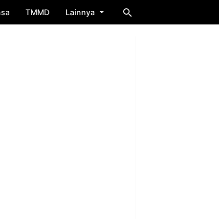
nsa
TMMD
Lainnya