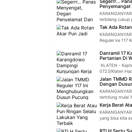
Segerrr... Pa
Penyemangat
KARANGANYAR — 
terbilang cukup
Tak Ada Rotan
KARANGANYAR —
Reguler ke 117 
Danramil 17 K
Pertanian Di 
KLATEN - Kapte
0723/Klaten Ha
Jalan TMMD R
Dengan Dusun
KARANGANYAR — 
terhitung mulai 
Kerja Berat A
KARANGANYAR — P
yang bisa kita 
RTLH Sertu Su