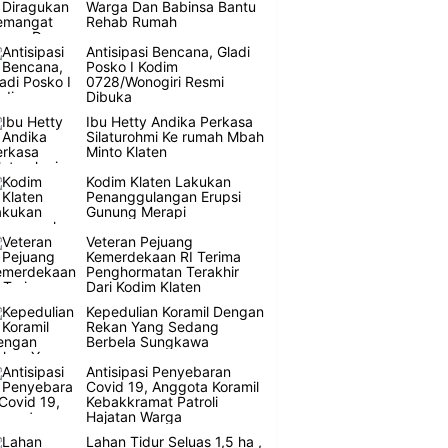
Warga Dan Babinsa Bantu
Rehab Rumah
Antisipasi Bencana, Gladi
Posko I Kodim
0728/Wonogiri Resmi
Dibuka
Ibu Hetty Andika Perkasa
Silaturohmi Ke rumah Mbah
Minto Klaten
Kodim Klaten Lakukan
Penanggulangan Erupsi
Gunung Merapi
Veteran Pejuang
Kemerdekaan RI Terima
Penghormatan Terakhir
Dari Kodim Klaten
Kepedulian Koramil Dengan
Rekan Yang Sedang
Berbela Sungkawa
Antisipasi Penyebaran
Covid 19, Anggota Koramil
Kebakkramat Patroli
Hajatan Warga
Lahan Tidur Seluas 1,5 ha ,