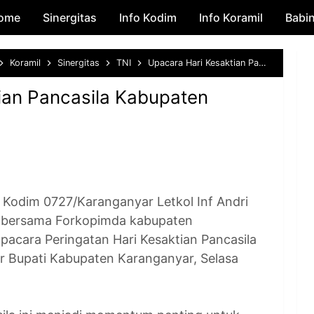
ome
Sinergitas
Skip to main content
Info Kodim
Info Koramil
Babi
Koramil
Sinergitas
TNI
Upacara Hari Kesaktian Pancasila Kabupaten Karanganyar
ian Pancasila Kabupaten
im 0727/Karanganyar Letkol Inf Andri
., bersama Forkopimda kabupaten
acara Peringatan Hari Kesaktian Pancasila
r Bupati Kabupaten Karanganyar, Selasa