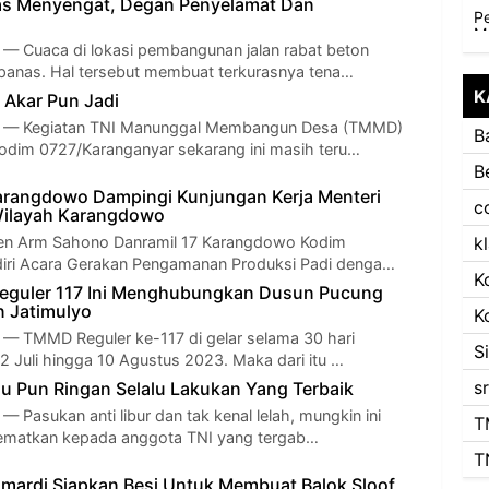
nas Menyengat, Degan Penyelamat Dan
Cuaca di lokasi pembangunan jalan rabat beton
 panas. Hal tersebut membuat terkurasnya tena…
K
 Akar Pun Jadi
 Kegiatan TNI Manunggal Membangun Desa (TMMD)
B
Kodim 0727/Karanganyar sekarang ini masih teru…
B
arangdowo Dampingi Kunjungan Kerja Menteri
c
Wilayah Karangdowo
n Arm Sahono Danramil 17 Karangdowo Kodim
k
diri Acara Gerakan Pengamanan Produksi Padi denga…
K
eguler 117 Ini Menghubungkan Dusun Pucung
 Jatimulyo
K
TMMD Reguler ke-117 di gelar selama 30 hari
S
12 Juli hingga 10 Agustus 2023. Maka dari itu …
s
tau Pun Ringan Selalu Lakukan Yang Terbaik
asukan anti libur dan tak kenal lelah, mungkin ini
T
sematkan kepada anggota TNI yang tergab…
T
mardi Siapkan Besi Untuk Membuat Balok Sloof