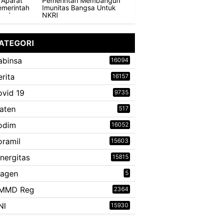
Pemerintah Membangun
Imunitas Bangsa Untuk
NKRI
ATEGORI
abinsa
16094
erita
16157
ovid 19
9735
laten
517
odim
16052
oramil
15603
inergitas
15815
ragen
5
MMD Reg
2364
NI
15930