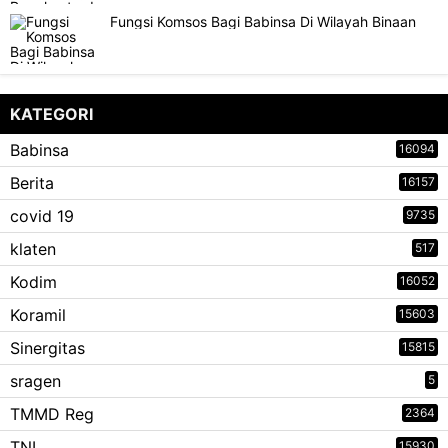
Fungsi Komsos Bagi Babinsa Di Wilayah Binaan
KATEGORI
Babinsa
16094
Berita
16157
covid 19
9735
klaten
517
Kodim
16052
Koramil
15603
Sinergitas
15815
sragen
5
TMMD Reg
2364
TNI
15930