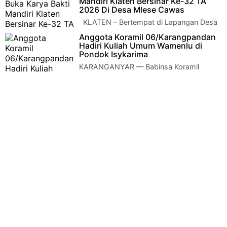
Mandiri Klaten Bersinar Ke-32 TA
Makodim…
2026 Di Desa Mlese Cawas
KLATEN – Bertempat di Lapangan Desa
Cawas, Kecamatan Cawas Kabupaten
Anggota Koramil 06/Karangpandan
Klaten, telah dilaksanakan upacara Pembu…
Hadiri Kuliah Umum Wamenlu di
Pondok Isykarima
KARANGANYAR — Babinsa Koramil
06/Karangpandan, Serma Andreas selaku
Bati Komsos, menghadiri kegiatan kuliah umum dan kun…