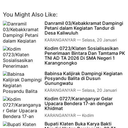
You Might Also Like:
Danramil 03/Kebakkramat Dampingi
Petani dalam Kegiatan Tandur di
Desa Kaliwuluh
KARANGANYAR — Selasa, 20 Januari
2026, Kapten Inf Siswanto, Danramil
Kodim 0723/Klaten Sosialisasikan
03/Kebakkramat, beserta anggota Koramil 03/Kebakkra…
Penerimaan Bintara Dan Tamtama PK
TNI AD TA 2026 Di SMA Negeri 1
Karangnongko
KLATEN – Komando Distrik Militer
Babinsa Kalijirak Dampingi Kegiatan
(Kodim) 0723/Klaten melaksanakan kegiatan sosialisasi
Posyandu Balita di Dusun
penerimaan Bintara Prajurit Ka…
Gunungwatu
KARANGANYAR — Selasa, 20 Januari
2025, Babinsa Desa Kalijirak Koramil
Kodim 0727/Karanganyar Gelar
02/Tasikmadu, Sertu Sriyanto, melaksanakan kegiata…
Upacara Bendera 17-an dengan
Khidmat
KARANGANYAR — Kodim
0727/Karanganyar menggelar Upacara
Bupati Klaten Buka Karya Bakti
Bendera 17-an yang berlangsung dengan khidmat di Lapangan