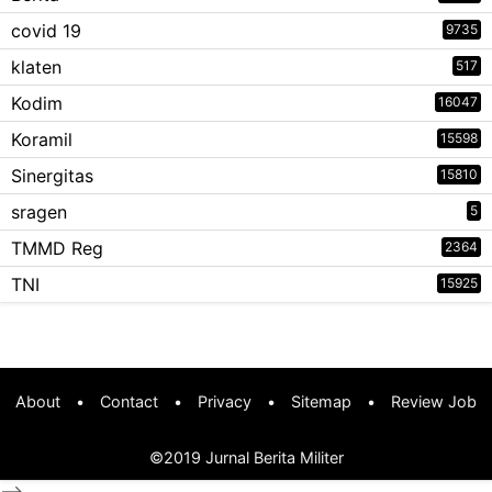
covid 19
9735
klaten
517
Kodim
16047
Koramil
15598
Sinergitas
15810
sragen
5
TMMD Reg
2364
TNI
15925
About
•
Contact
•
Privacy
•
Sitemap
•
Review Job
©2019
Jurnal Berita Militer
-->