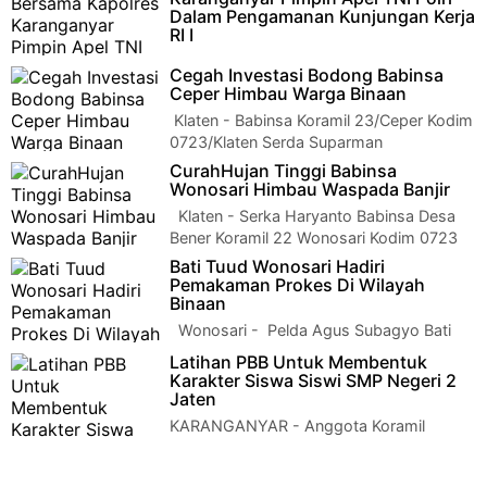
Dalam Pengamanan Kunjungan Kerja
RI I
KARANGANYAR - Komandan Kodim
Cegah Investasi Bodong Babinsa
0727/Karanganyar Letkol Inf Andri Army Yudha Ardhitama,
Ceper Himbau Warga Binaan
S.I.P. bersama Kapolres Karanganyar…
Klaten - Babinsa Koramil 23/Ceper Kodim
0723/Klaten Serda Suparman
melaksanakan kegiatan door to door sistem di Desa Ku…
CurahHujan Tinggi Babinsa
Wonosari Himbau Waspada Banjir
Klaten - Serka Haryanto Babinsa Desa
Bener Koramil 22 Wonosari Kodim 0723
Klaten setelah melakukan kegiatan K…
Bati Tuud Wonosari Hadiri
Pemakaman Prokes Di Wilayah
Binaan
Wonosari - Pelda Agus Subagyo Bati
Tuud bersama Serda Surojo Babinsa
Latihan PBB Untuk Membentuk
Koramil 22 Wonosari Kodim 0723 Klaten m…
Karakter Siswa Siswi SMP Negeri 2
Jaten
KARANGANYAR - Anggota Koramil
04/Jaten Serma Suparno melatih PBB
(Peraturan Baris Berbaris) siswa siswi SMP Negeri 2 Jat…