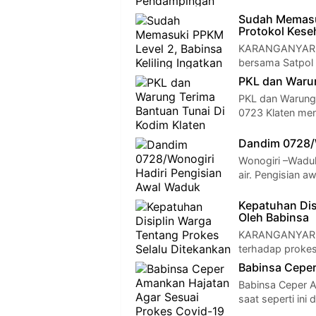
Sudah Memasuk
Protokol Kese
KARANGANYAR - 
bersama Satpol
PKL dan Warun
PKL dan Warung 
0723 Klaten me
Dandim 0728/W
Wonogiri –Waduk
air. Pengisian 
Kepatuhan Dis
Oleh Babinsa
KARANGANYAR - 
terhadap prokes
Babinsa Ceper
Babinsa Ceper A
saat seperti in