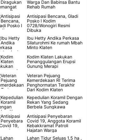
Warga Dan Babinsa Bantu
Rehab Rumah
Antisipasi Bencana, Gladi
Posko I Kodim
0728/Wonogiri Resmi
Dibuka
Ibu Hetty Andika Perkasa
Silaturohmi Ke rumah Mbah
Minto Klaten
Kodim Klaten Lakukan
Penanggulangan Erupsi
Gunung Merapi
Veteran Pejuang
Kemerdekaan RI Terima
Penghormatan Terakhir
Dari Kodim Klaten
Kepedulian Koramil Dengan
Rekan Yang Sedang
Berbela Sungkawa
Antisipasi Penyebaran
Covid 19, Anggota Koramil
Kebakkramat Patroli
Hajatan Warga
Lahan Tidur Seluas 1,5 ha ,