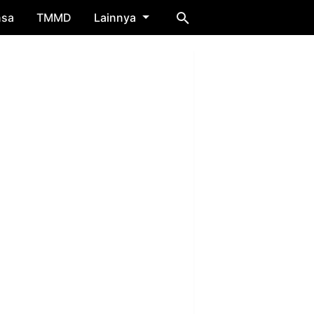
nsa
TMMD
Lainnya