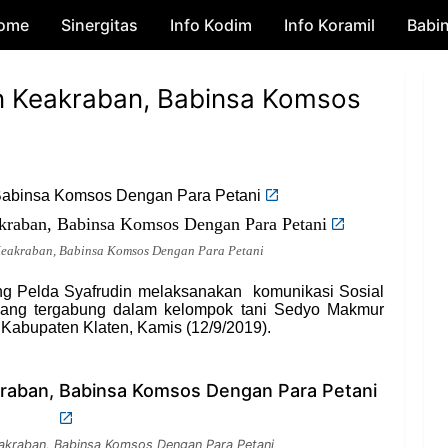
ome
Sinergitas
Skip to main content
Info Kodim
Info Koramil
Babi
in Keakraban, Babinsa Komsos
 Babinsa Komsos Dengan Para Petani
Keakraban, Babinsa Komsos Dengan Para Petani
g Pelda Syafrudin melaksanakan komunikasi Sosial
yang tergabung dalam kelompok tani Sedyo Makmur
abupaten Klaten, Kamis (12/9/2019).
Keakraban, Babinsa Komsos Dengan Para Petani