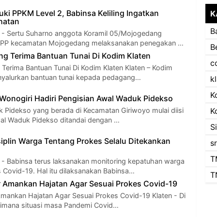
i PPKM Level 2, Babinsa Keliling Ingatkan
K
hatan
B
Sertu Suharno anggota Koramil 05/Mojogedang
 PP kecamatan Mojogedang melaksanakan penegakan …
B
g Terima Bantuan Tunai Di Kodim Klaten
c
Terima Bantuan Tunai Di Kodim Klaten Klaten – Kodim
nyalurkan bantuan tunai kepada pedagang…
k
K
onogiri Hadiri Pengisian Awal Waduk Pidekso
 Pidekso yang berada di Kecamatan Giriwoyo mulai diisi
K
awal Waduk Pidekso ditandai dengan …
S
iplin Warga Tentang Prokes Selalu Ditekankan
s
T
Babinsa terus laksanakan monitoring kepatuhan warga
 Covid-19. Hal itu dilaksanakan Babinsa…
T
 Amankan Hajatan Agar Sesuai Prokes Covid-19
mankan Hajatan Agar Sesuai Prokes Covid-19 Klaten - Di
i dimana situasi masa Pandemi Covid…