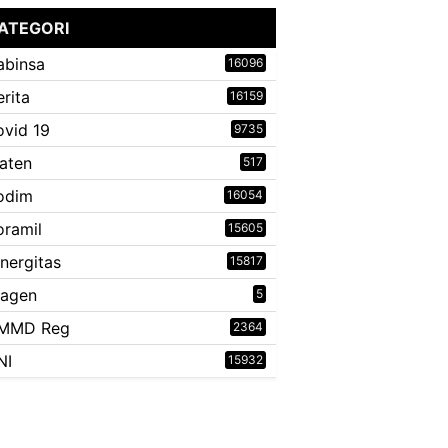
ATEGORI
abinsa
16096
erita
16159
ovid 19
9735
laten
517
odim
16054
oramil
15605
inergitas
15817
ragen
5
MMD Reg
2364
NI
15932