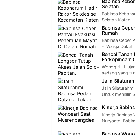
Babinsa Kebon
Selatan
Babinsa Kebonar
Selatan Klaten 
Babinsa Cepe
Rumah
Babinsa Ceper 
- Warga Dukuh 
Bencal Tanah 
Forkopincam G
Wonogiri - Huja
sedang yang tur
Jalin Silatur
Jalin Silaturah
Untuk menjalin 
Kinerja Babin
Kinerja Babinsa
Nuryanto Babin
Babinsa Wonos