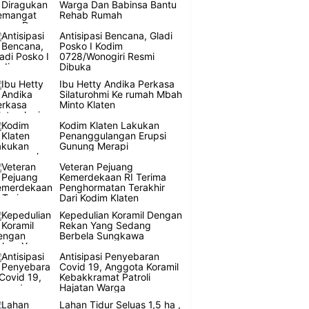
Warga Dan Babinsa Bantu
Rehab Rumah
Antisipasi Bencana, Gladi
Posko I Kodim
0728/Wonogiri Resmi
Dibuka
Ibu Hetty Andika Perkasa
Silaturohmi Ke rumah Mbah
Minto Klaten
Kodim Klaten Lakukan
Penanggulangan Erupsi
Gunung Merapi
Veteran Pejuang
Kemerdekaan RI Terima
Penghormatan Terakhir
Dari Kodim Klaten
Kepedulian Koramil Dengan
Rekan Yang Sedang
Berbela Sungkawa
Antisipasi Penyebaran
Covid 19, Anggota Koramil
Kebakkramat Patroli
Hajatan Warga
Lahan Tidur Seluas 1,5 ha ,