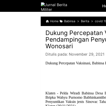
H
Home
Babinsa
Berita
covid 1
Dukung Percepatan V
Pendampingan Penyun
Wonosari
Ditulis pada:
November 29, 2021
Dukung Percepatan Vaksinasi, Babinsa 
Klaten - Pelda Wiradi Babinsa Desa
Bripka Wahyu Purnomo Babhinkamtibm
Penyuntikan Vaksin jenis Sinovac Ta
Klaten,(30/11/2021)