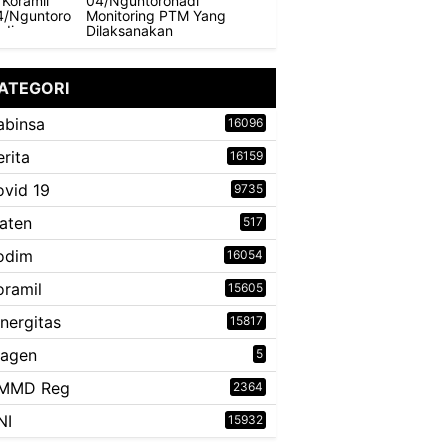
04/Nguntoronadi
Monitoring PTM Yang
Dilaksanakan
ATEGORI
abinsa
16096
erita
16159
ovid 19
9735
laten
517
odim
16054
oramil
15605
inergitas
15817
ragen
5
MMD Reg
2364
NI
15932