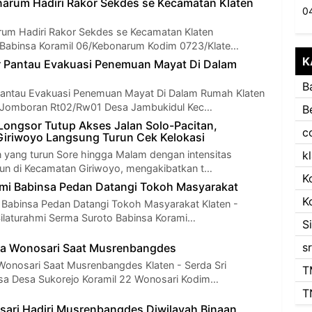
arum Hadiri Rakor Sekdes se Kecamatan Klaten
um Hadiri Rakor Sekdes se Kecamatan Klaten
- Babinsa Koramil 06/Kebonarum Kodim 0723/Klate…
K
r Pantau Evakuasi Penemuan Mayat Di Dalam
B
Pantau Evakuasi Penemuan Mayat Di Dalam Rumah Klaten
Jomboran Rt02/Rw01 Desa Jambukidul Kec…
B
Longsor Tutup Akses Jalan Solo-Pacitan,
c
iriwoyo Langsung Turun Cek Kelokasi
n yang turun Sore hingga Malam dengan intensitas
k
un di Kecamatan Giriwoyo, mengakibatkan t…
K
ahmi Babinsa Pedan Datangi Tokoh Masyarakat
K
mi Babinsa Pedan Datangi Tokoh Masyarakat Klaten -
Silaturahmi Serma Suroto Babinsa Korami…
S
s
sa Wonosari Saat Musrenbangdes
 Wonosari Saat Musrenbangdes Klaten - Serda Sri
T
sa Desa Sukorejo Koramil 22 Wonosari Kodim…
T
ari Hadiri Musrenbangdes Diwilayah Binaan