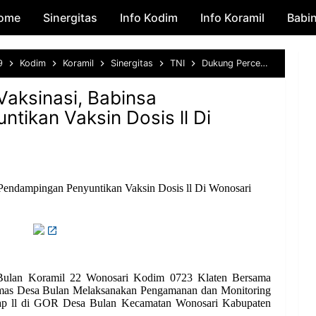
ome
Sinergitas
Skip to main content
Info Kodim
Info Koramil
Babi
9
Kodim
Koramil
Sinergitas
TNI
Dukung Percepatan Vaksinasi, Babinsa Pendampingan Penyuntikan Vaksin Dosis ll Di Wonosari
aksinasi, Babinsa
tikan Vaksin Dosis ll Di
Pendampingan Penyuntikan Vaksin Dosis ll Di Wonosari
 Bulan Koramil 22 Wonosari Kodim 0723 Klaten Bersama
as Desa Bulan Melaksanakan Pengamanan dan Monitoring
hap ll di GOR Desa Bulan Kecamatan Wonosari Kabupaten