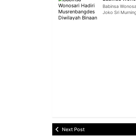
Babinsa Wonosar
Joko Sri Murnin
Next Post