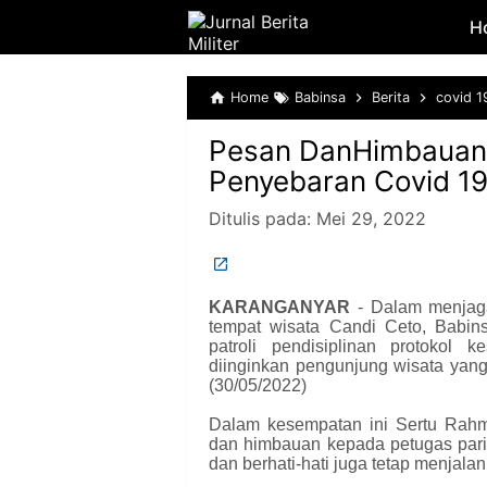
H
Home
Babinsa
Berita
covid 1
Pesan DanHimbauan 
Penyebaran Covid 19
Ditulis pada:
Mei 29, 2022
KARANGANYAR
- Dalam menjaga
tempat wisata Candi Ceto, Babi
patroli pendisiplinan protokol k
diinginkan pengunjung wisata yan
(30/05/2022)
Dalam kesempatan ini Sertu Rah
dan himbauan kepada petugas pari
dan berhati-hati juga tetap menjala