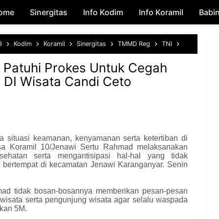
ome
Sinergitas
Skip to main content
Info Kodim
Info Koramil
Babi
9
Kodim
Koramil
Sinergitas
TMMD Reg
TNI
Pesan DanH
Patuhi Prokes Untuk Cegah
 DI Wisata Candi Ceto
 situasi keamanan, kenyamanan serta ketertiban di
nsa Koramil 10/Jenawi Sertu Rahmad melaksanakan
esehatan serta mengantisipasi hal-hal yang tidak
g bertempat di kecamatan Jenawi Karanganyar. Senin
mad tidak bosan-bosannya memberikan pesan-pesan
wisata serta pengunjung wisata agar selalu waspada
nkan 5M.