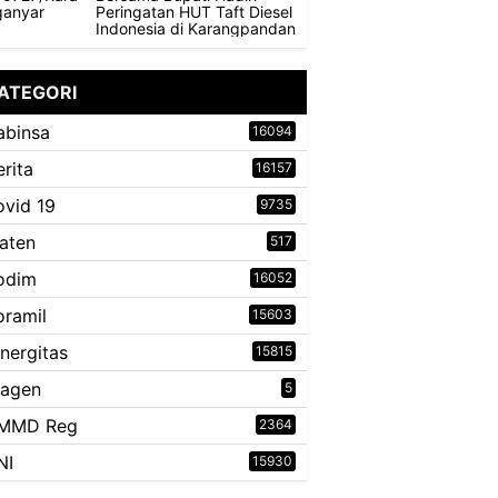
Peringatan HUT Taft Diesel
Indonesia di Karangpandan
ATEGORI
abinsa
16094
erita
16157
ovid 19
9735
laten
517
odim
16052
oramil
15603
inergitas
15815
ragen
5
MMD Reg
2364
NI
15930