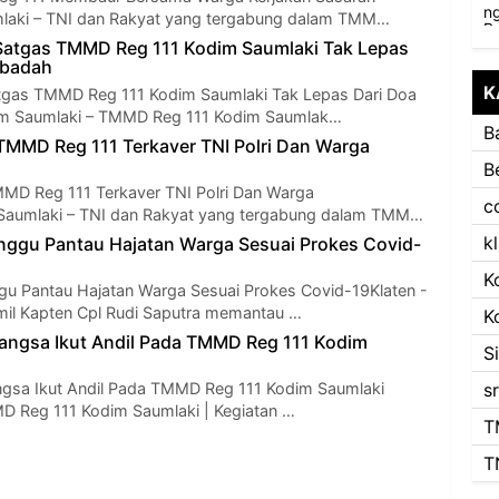
mlaki – TNI dan Rakyat yang tergabung dalam TMM…
Satgas TMMD Reg 111 Kodim Saumlaki Tak Lepas
Ibadah
K
tgas TMMD Reg 111 Kodim Saumlaki Tak Lepas Dari Doa
m Saumlaki – TMMD Reg 111 Kodim Saumlak…
B
 TMMD Reg 111 Terkaver TNI Polri Dan Warga
B
MMD Reg 111 Terkaver TNI Polri Dan Warga
c
Saumlaki – TNI dan Rakyat yang tergabung dalam TMM…
k
nggu Pantau Hajatan Warga Sesuai Prokes Covid-
K
gu Pantau Hajatan Warga Sesuai Prokes Covid-19Klaten -
il Kapten Cpl Rudi Saputra memantau …
K
Bangsa Ikut Andil Pada TMMD Reg 111 Kodim
S
ngsa Ikut Andil Pada TMMD Reg 111 Kodim Saumlaki
s
D Reg 111 Kodim Saumlaki | Kegiatan …
T
T