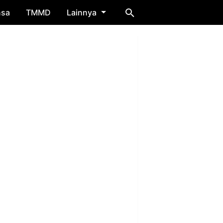
nsa
TMMD
Lainnya
imbauan Patuhi Prokes Untuk Cegah Penyebaran Covid 19 DI Wisata Cand