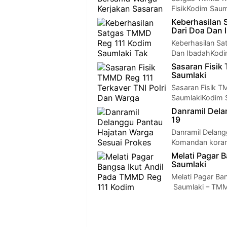
FisikKodim Sau
Keberhasilan 
Dari Doa Dan 
Keberhasilan Sa
Dan IbadahKodi
Sasaran Fisik
Saumlaki
Sasaran Fisik T
SaumlakiKodim 
Danramil Dela
19
Danramil Delang
Komandan koram
Melati Pagar 
Saumlaki
Melati Pagar Ba
Saumlaki – TMM