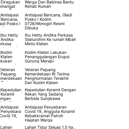
Warga Dan Babinsa Bantu
Rehab Rumah
Antisipasi Bencana, Gladi
Posko I Kodim
0728/Wonogiri Resmi
Dibuka
Ibu Hetty Andika Perkasa
Silaturohmi Ke rumah Mbah
Minto Klaten
Kodim Klaten Lakukan
Penanggulangan Erupsi
Gunung Merapi
Veteran Pejuang
Kemerdekaan RI Terima
Penghormatan Terakhir
Dari Kodim Klaten
Kepedulian Koramil Dengan
Rekan Yang Sedang
Berbela Sungkawa
Antisipasi Penyebaran
Covid 19, Anggota Koramil
Kebakkramat Patroli
Hajatan Warga
Lahan Tidur Seluas 1,5 ha ,