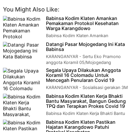
You Might Also Like:
Babinsa Kodim Klaten Amankan
Pemakaman Protokol Kesehatan
Warga Karangdowo
Babinsa Kodim Klaten Amankan
Pemakaman Protokol Kesehatan Warga
Datangi Pasar Mojogedang Ini Kata
Karangdowo Klaten | Babinsa Tambak Serma Winarno
Babinsa
Anggota…
KARANGANYAR - Sertu Eko Pramono
anggota Koramil 05/Mojogedang
bersama anggota Satpol PP Mojogedang, melaksanakan
Segala Upaya Dilakukan Anggota
Patroli…
Koramil 16 Colomadu Untuk
Mencegah Penularan Covid 19
KARANGANYAR - Sosialisasi gerakan 3M
protokol kesehatan Covid-19 berupa
Babinsa Kodim Klaten Kerja Bhakti
memakai masker, menjaga jarak dan mencuci tangan…
Bantu Masyarakat, Bangun Gedung
TPQ dan Terapkan Prokes Covid 19
Babinsa Kodim Klaten Kerja Bhakti Bantu
Masyarakat, Bangun Gedung TPQ dan
Babinsa Kodim Klaten Pastikan
Terapkan Prokes Covid 19 Klaten - Babinsa Kora…
Hajatan Karangdowo Patuhi