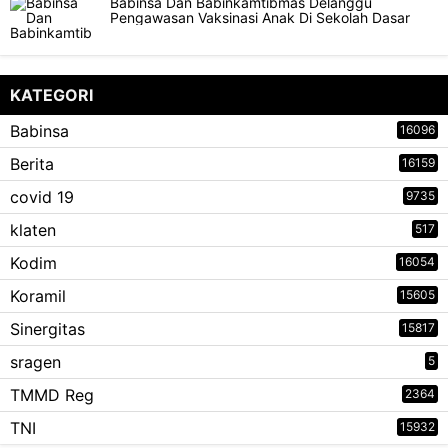
Babinsa Dan Babinkamtibmas Delanggu
Pengawasan Vaksinasi Anak Di Sekolah Dasar
KATEGORI
Babinsa
16096
Berita
16159
covid 19
9735
klaten
517
Kodim
16054
Koramil
15605
Sinergitas
15817
sragen
5
TMMD Reg
2364
TNI
15932