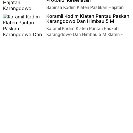
Protokol Kesehatan
Babinsa Kodim Klaten Pastikan Hajatan
Karangdowo Patuhi Protokol
Koramil Kodim Klaten Pantau Paskah
Kesehatan Klaten | Babinsa Bulusan Koptu Darsono Anggot…
Karangdowo Dan Himbau 5 M
Koramil Kodim Klaten Pantau Paskah
Karangdowo Dan Himbau 5 M Klaten -
Serda lambang purwoko Anggota Koramil 17 Karangdow…