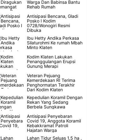
Warga Dan Babinsa Bantu
Rehab Rumah
Antisipasi Bencana, Gladi
Posko I Kodim
0728/Wonogiri Resmi
Dibuka
Ibu Hetty Andika Perkasa
Silaturohmi Ke rumah Mbah
Minto Klaten
Kodim Klaten Lakukan
Penanggulangan Erupsi
Gunung Merapi
Veteran Pejuang
Kemerdekaan RI Terima
Penghormatan Terakhir
Dari Kodim Klaten
Kepedulian Koramil Dengan
Rekan Yang Sedang
Berbela Sungkawa
Antisipasi Penyebaran
Covid 19, Anggota Koramil
Kebakkramat Patroli
Hajatan Warga
Lahan Tidur Seluas 1,5 ha ,