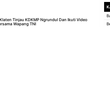
K
B
laten Tinjau KDKMP Ngrundul Dan Ikuti Video
ersama Wapang TNI
B
an Kodim (Dandim) 0723/Klaten Letkol Inf Slamet
c
 M.I.P., mengikuti kegiatan…
k
 Laksanakan Patroli Wilayah dan Pantau
antuan Pangan untuk 694 KPM
K
 Dalam rangka menjaga situasi keamanan dan
K
yah serta memastikan penyaluran bantuan berj…
, TNI Perkuat Karakter Kebangsaan Dan
S
yarakat Desa Pakisan
s
dan Koramil (Danramil) 20/Cawas Kodim 0723/Klaten,
i Gofar Afrozi memberikan materi Waw…
T
tahanan Keluarga, Kader PKK Dan Wanita Tani
n Kedaruratan Di Polanharjo
T
 meningkatkan kapasitas masyarakat dalam
agai kondisi kedaruratan terus dilakukan melal…
oramil 07/Matesih Hadiri Akhirussanah dan