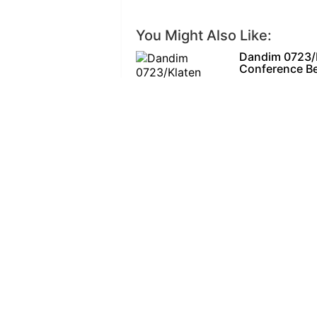
You Might Also Like:
Dandim 0723/K
Conference B
KLATEN – Komand
Hardianto, S.H.,
Babinsa Jaten
Penyaluran B
KARANGANYAR —
ketertiban wila
Melalui KBMKB
Persatuan Mas
KLATEN – Koman
Kapten Infanter
Tingkatkan Ke
Ikuti Pelatiha
KLATEN – Upaya
menghadapi berb
Bati Komsos K