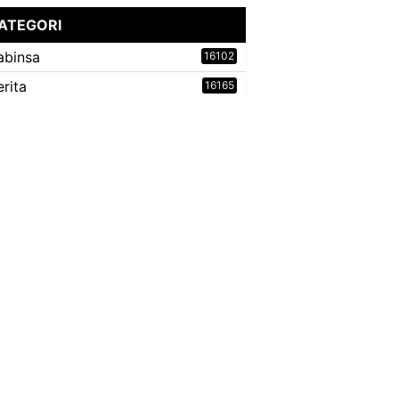
ATEGORI
abinsa
16102
erita
16165
ovid 19
9735
laten
517
odim
16060
oramil
15611
inergitas
15823
ragen
5
MMD Reg
2364
NI
15938