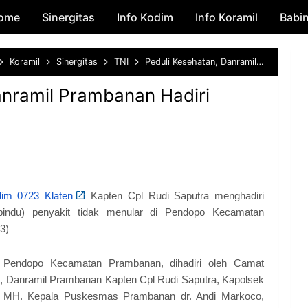
ome
Sinergitas
Skip to main content
Info Kodim
Info Koramil
Babi
Koramil
Sinergitas
TNI
Peduli Kesehatan, Danramil Prambanan Hadiri Kegiatan Posbindu
anramil Prambanan Hadiri
im 0723 Klaten
Kapten Cpl Rudi Saputra menghadiri
bindu) penyakit tidak menular di Pendopo Kecamatan
3)
i Pendopo Kecamatan Prambanan, dihadiri oleh Camat
, Danramil Prambanan Kapten Cpl Rudi Saputra, Kapolsek
 MH. Kepala Puskesmas Prambanan dr. Andi Markoco,