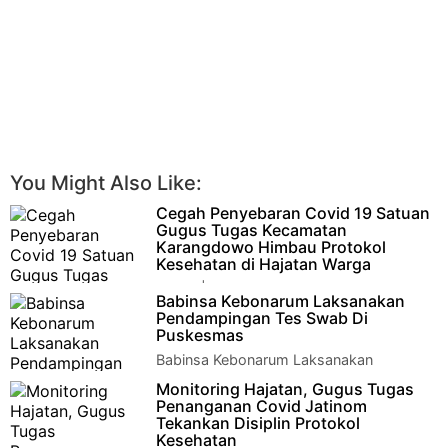
You Might Also Like:
Cegah Penyebaran Covid 19 Satuan
Gugus Tugas Kecamatan
Karangdowo Himbau Protokol
Kesehatan di Hajatan Warga
Klaten | Pelda Agung mewakili Danramil 17
Babinsa Kebonarum Laksanakan
Karangdowo Bersama Camat Karangdowo,Kapolsek dan
Pendampingan Tes Swab Di
Kasibtrantib kec Karangdowo H…
Puskesmas
Babinsa Kebonarum Laksanakan
Pendampingan Tes Swab Di
Monitoring Hajatan, Gugus Tugas
Puskesmas Klaten – Dalam rangka mencegah penyebaran
Penanganan Covid Jatinom
Covid-19 di wi…
Tekankan Disiplin Protokol
Kesehatan