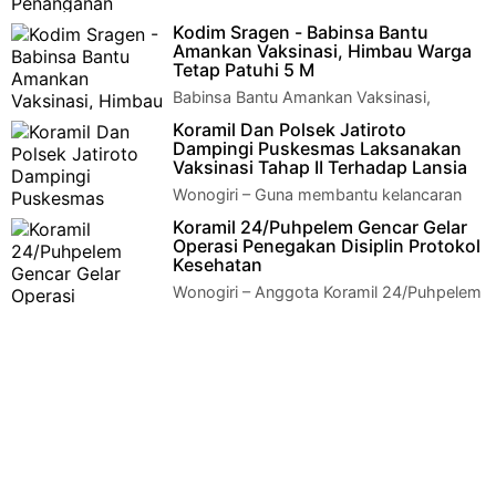
Monitoring Hajatan, Gugus Tugas
Kodim Sragen - Babinsa Bantu
Penanganan Covid Jatinom Tekankan Disiplin Protokol
Amankan Vaksinasi, Himbau Warga
Kesehatan Klaten - Antisipasi peny…
Tetap Patuhi 5 M
Babinsa Bantu Amankan Vaksinasi,
Himbau Warga Tetap Patuhi 5 MRabu, 23
Koramil Dan Polsek Jatiroto
Juni 2021 pukul 08.00 Wib - selesai Serka Anto J…
Dampingi Puskesmas Laksanakan
Vaksinasi Tahap II Terhadap Lansia
Wonogiri – Guna membantu kelancaran
kegiatan, anggota Koramil 16/Jatiroto
Koramil 24/Puhpelem Gencar Gelar
beserta anggota Polsek Jatiroto melaksanakan m…
Operasi Penegakan Disiplin Protokol
Kesehatan
Wonogiri – Anggota Koramil 24/Puhpelem
secara berkesinambungan melaksanakan
penegakan protokol kesehatan, terutama pada …