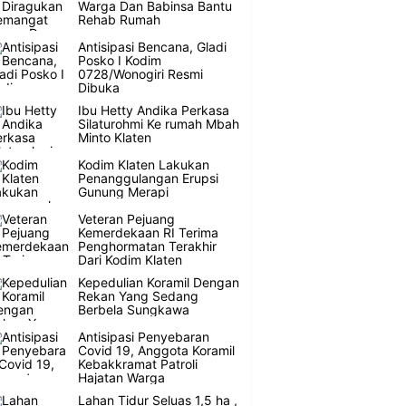
Warga Dan Babinsa Bantu
Rehab Rumah
Antisipasi Bencana, Gladi
Posko I Kodim
0728/Wonogiri Resmi
Dibuka
Ibu Hetty Andika Perkasa
Silaturohmi Ke rumah Mbah
Minto Klaten
Kodim Klaten Lakukan
Penanggulangan Erupsi
Gunung Merapi
Veteran Pejuang
Kemerdekaan RI Terima
Penghormatan Terakhir
Dari Kodim Klaten
Kepedulian Koramil Dengan
Rekan Yang Sedang
Berbela Sungkawa
Antisipasi Penyebaran
Covid 19, Anggota Koramil
Kebakkramat Patroli
Hajatan Warga
Lahan Tidur Seluas 1,5 ha ,