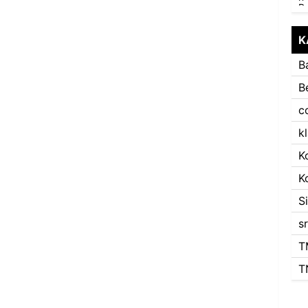
K
B
B
c
k
K
K
S
s
T
T