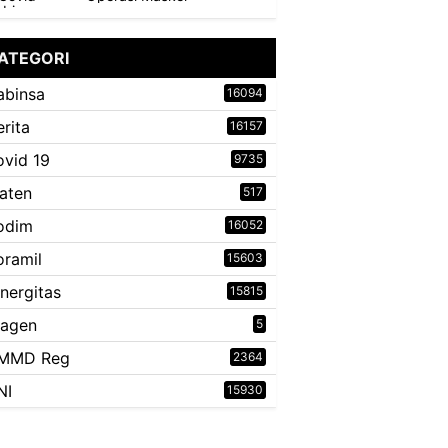
ATEGORI
abinsa
16094
erita
16157
ovid 19
9735
laten
517
odim
16052
oramil
15603
inergitas
15815
ragen
5
MMD Reg
2364
NI
15930