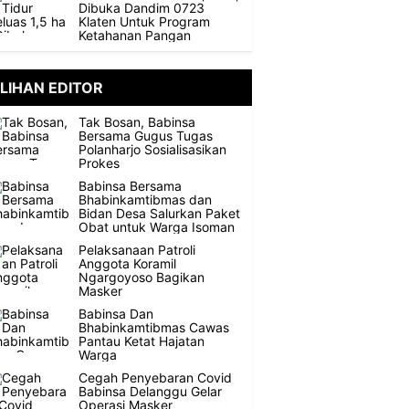
Dibuka Dandim 0723
Klaten Untuk Program
Ketahanan Pangan
ILIHAN EDITOR
Tak Bosan, Babinsa
Bersama Gugus Tugas
Polanharjo Sosialisasikan
Prokes
Babinsa Bersama
Bhabinkamtibmas dan
Bidan Desa Salurkan Paket
Obat untuk Warga Isoman
Pelaksanaan Patroli
Anggota Koramil
Ngargoyoso Bagikan
Masker
Babinsa Dan
Bhabinkamtibmas Cawas
Pantau Ketat Hajatan
Warga
Cegah Penyebaran Covid
Babinsa Delanggu Gelar
Operasi Masker