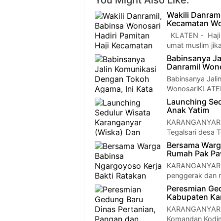
You Might Also Like:
Wakili Danrami
Kecamatan Wo
KLATEN - Haji m
umat muslim jik
Babinsanya Ja
Danramil Won
Babinsanya Jali
WonosariKLATEN
Launching Sed
Anak Yatim
KARANGANYAR — 
Tegalsari desa 
Bersama Warga
Rumah Pak Pa
KARANGANYAR —
penggerak dan 
Peresmian Ged
Kabupaten Ka
KARANGANYAR — 
Komandan Kodim