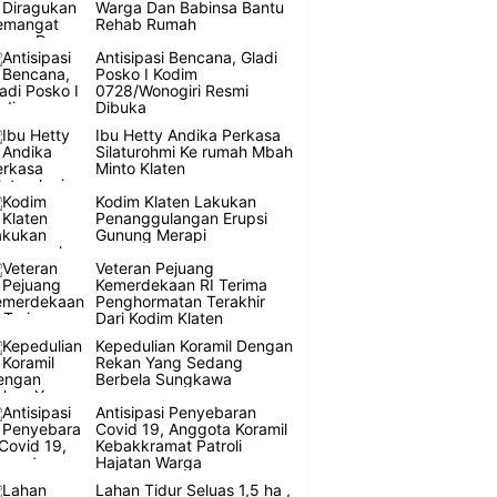
Warga Dan Babinsa Bantu
Rehab Rumah
Antisipasi Bencana, Gladi
Posko I Kodim
0728/Wonogiri Resmi
Dibuka
Ibu Hetty Andika Perkasa
Silaturohmi Ke rumah Mbah
Minto Klaten
Kodim Klaten Lakukan
Penanggulangan Erupsi
Gunung Merapi
Veteran Pejuang
Kemerdekaan RI Terima
Penghormatan Terakhir
Dari Kodim Klaten
Kepedulian Koramil Dengan
Rekan Yang Sedang
Berbela Sungkawa
Antisipasi Penyebaran
Covid 19, Anggota Koramil
Kebakkramat Patroli
Hajatan Warga
Lahan Tidur Seluas 1,5 ha ,