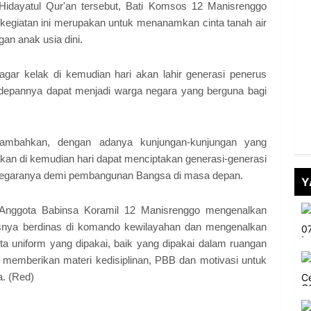
Hidayatul Qur'an tersebut, Bati Komsos 12 Manisrenggo
giatan ini merupakan untuk menanamkan cinta tanah air
an anak usia dini.
agar kelak di kemudian hari akan lahir generasi penerus
depannya dapat menjadi warga negara yang berguna bagi
mbahkan, dengan adanya kunjungan-kunjungan yang
apkan di kemudian hari dapat menciptakan generasi-generasi
n negaranya demi pembangunan Bangsa di masa depan.
Y
i Anggota Babinsa Koramil 12 Manisrenggo mengenalkan
snya berdinas di komando kewilayahan dan mengenalkan
ta uniform yang dipakai, baik yang dipakai dalam ruangan
a memberikan materi kedisiplinan, PBB dan motivasi untuk
a. (Red)