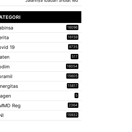
Jalannya Ibadah Sholat Ied
ATEGORI
abinsa
16096
erita
16159
ovid 19
9735
laten
517
odim
16054
oramil
15605
inergitas
15817
ragen
5
MMD Reg
2364
NI
15932