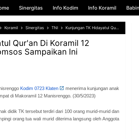
ome
Sinergitas
Skip to main content
Info Kodim
Info Koramil
Babi
Koramil
Sinergitas
TNI
Kunjungan TK Hidayatul Qur'an Di Koramil 12 Manisrenggo. Bati Komsos Sampaikan Ini
ul Qur'an Di Koramil 12
omsos Sampaikan Ini
nisrenggo
Kodim 0723 Klaten
menerima kunjungan anak
mpat di Makoramil 12 Manisrenggo. (30/5/2023)
 didik TK tersebut terdiri dari 100 orang murid-murid dan
pingi orang tua wali murid diterima langsung oleh Anggota