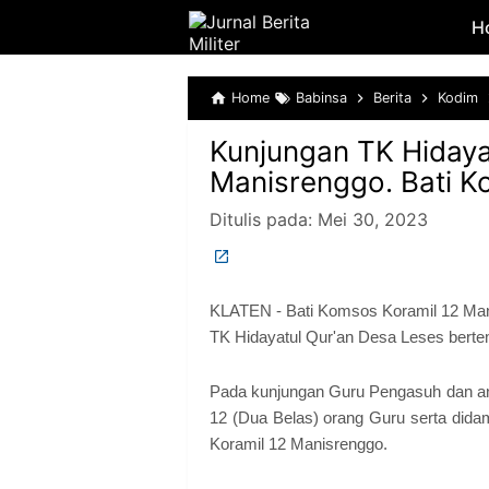
H
Home
Babinsa
Berita
Kodim
Kunjungan TK Hidayat
Manisrenggo. Bati K
Ditulis pada:
Mei 30, 2023
KLATEN - Bati Komsos Koramil 12 Ma
TK Hidayatul Qur'an Desa Leses berte
Pada kunjungan Guru Pengasuh dan anak
12 (Dua Belas) orang Guru serta didam
Koramil 12 Manisrenggo.