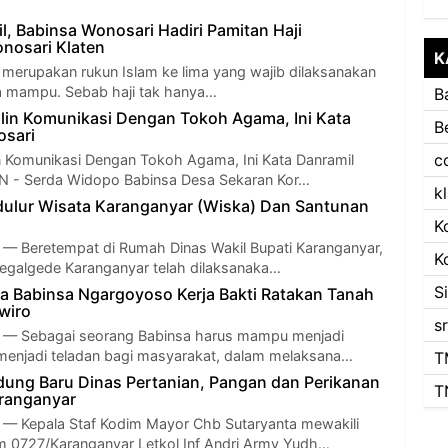
l, Babinsa Wonosari Hadiri Pamitan Haji
nosari Klaten
K
erupakan rukun Islam ke lima yang wajib dilaksanakan
a mampu. Sebab haji tak hanya…
B
lin Komunikasi Dengan Tokoh Agama, Ini Kata
B
osari
c
n Komunikasi Dengan Tokoh Agama, Ini Kata Danramil
 - Serda Widopo Babinsa Desa Sekaran Kor…
k
ulur Wisata Karanganyar (Wiska) Dan Santunan
K
Beretempat di Rumah Dinas Wakil Bupati Karanganyar,
K
Tegalgede Karanganyar telah dilaksanaka…
S
 Babinsa Ngargoyoso Kerja Bakti Ratakan Tanah
wiro
s
 Sebagai seorang Babinsa harus mampu menjadi
menjadi teladan bagi masyarakat, dalam melaksana…
T
ung Baru Dinas Pertanian, Pangan dan Perikanan
T
ranganyar
Kepala Staf Kodim Mayor Chb Sutaryanta mewakili
 0727/Karanganyar Letkol Inf Andri Army Yudh…