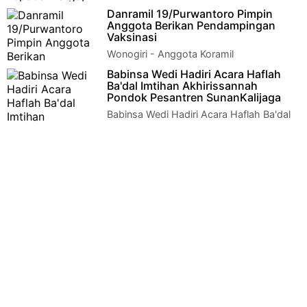
Wonogiri – Anggota Koramil
Danramil 19/Purwantoro Pimpin
04/Nguntoronadi secara rutin melaksanakan operasi yustisi
Anggota Berikan Pendampingan
dalam rangka pengawasan penerapan p…
Vaksinasi
Wonogiri - Anggota Koramil
19/Purwantoro yang dipimpin langsung
Babinsa Wedi Hadiri Acara Haflah
oleh Danramil Kapten Inf Hengky Nurcahyadi, melaksanakan…
Ba'dal Imtihan Akhirissannah
Pondok Pesantren SunanKalijaga
Babinsa Wedi Hadiri Acara Haflah Ba'dal
Imtihan Akhirissannah Pondok Pesantren
Sunan Kalijaga Klaten- Dal…