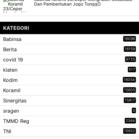
Dan Pembentukan Jogo TonggO
KATEGORI
Babinsa
16096
Berita
16159
covid 19
9735
klaten
517
Kodim
16054
Koramil
15605
Sinergitas
15817
sragen
5
TMMD Reg
2364
TNI
15932