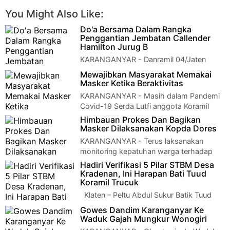
You Might Also Like:
Do'a Bersama Dalam Rangka
Penggantian Jembatan Callender
Hamilton Jurug B
KARANGANYAR - Danramil 04/Jaten
Kapten Inf Abdul Hanan Harmain mewakili
Mewajibkan Masyarakat Memakai
Komandan Kodim 0727/Karanganyar Letkol Inf Andri…
Masker Ketika Beraktivitas
KARANGANYAR - Masih dalam Pandemi
Covid-19 Serda Lutfi anggota Koramil
16/Colomadu melaksanakan anjuran Pemerintah dalam…
Himbauan Prokes Dan Bagikan
Masker Dilaksanakan Kopda Dores
KARANGANYAR - Terus laksanakan
monitoring kepatuhan warga terhadap
prokes Covid-19, anggota Koramil 03/Kebakkramat Kopda…
Hadiri Verifikasi 5 Pilar STBM Desa
Kradenan, Ini Harapan Bati Tuud
Koramil Trucuk
Klaten – Peltu Abdul Sukur Batik Tuud
Koramil 19 Trucuk Kodim 0723/Klaten
Gowes Dandim Karanganyar Ke
menghadiri Verifikasi 5 Pilar STBM …
Waduk Gajah Mungkur Wonogiri