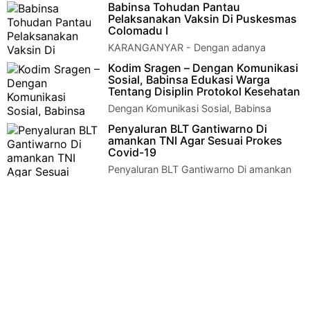
Ds.Krikilan Anggota Koramil 18/Kalijambe Kodim…
Babinsa Tohudan Pantau
Pelaksanakan Vaksin Di Puskesmas
Colomadu I
KARANGANYAR - Dengan adanya
pelaksanakan vaksin ini diharapkan dapat
Kodim Sragen – Dengan Komunikasi
mencegah penularan virus Corona di wilayah kecamata…
Sosial, Babinsa Edukasi Warga
Tentang Disiplin Protokol Kesehatan
Dengan Komunikasi Sosial, Babinsa
Edukasi Warga Tentang Disiplin Protokol
Penyaluran BLT Gantiwarno Di
KesehatanSerma M. Slamet Babinsa desa Pandak K…
amankan TNI Agar Sesuai Prokes
Covid-19
Penyaluran BLT Gantiwarno Di amankan
TNI Agar Sesuai Prokes Covid-19 Klaten -
Babinsa Koramil 10/Gantiwarno Kodim 0723/K…