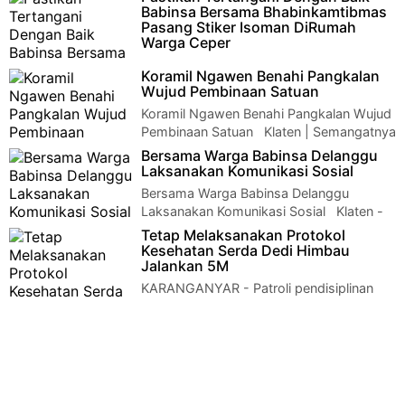
Laksanakan Patroli Malam Klaten - Koramil 15/Polan…
Babinsa Bersama Bhabinkamtibmas
Pasang Stiker Isoman DiRumah
Warga Ceper
Pastikan Tertangani Dengan Baik Babinsa
Koramil Ngawen Benahi Pangkalan
Bersama Bhabinkamtibmas Pasang Stiker Isoman Di Rumah
Wujud Pembinaan Satuan
Warga Ceper Klat…
Koramil Ngawen Benahi Pangkalan Wujud
Pembinaan Satuan Klaten | Semangatnya
anggota Koramil 08 Ngawen Kodim 07…
Bersama Warga Babinsa Delanggu
Laksanakan Komunikasi Sosial
Bersama Warga Babinsa Delanggu
Laksanakan Komunikasi Sosial Klaten -
komunikasi sosial merupakan sarana untuk …
Tetap Melaksanakan Protokol
Kesehatan Serda Dedi Himbau
Jalankan 5M
KARANGANYAR - Patroli pendisiplinan
protokol kesehatan anggota Koramil
07/Matesih Serda Dedi, agar warga tetap melaksana…