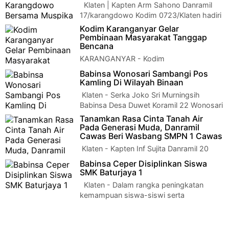
Klaten | Kapten Arm Sahono Danramil
17/karangdowo Kodim 0723/Klaten hadiri
senam bersama lintas sektoral Keca…
Kodim Karanganyar Gelar
Pembinaan Masyarakat Tanggap
Bencana
KARANGANYAR - Kodim
0727/Karanganyar menyelenggarakan
Babinsa Wonosari Sambangi Pos
kegiatan pembinaan masyarakat tanggap bencana tahun 2022.
Kamling Di Wilayah Binaan
Dengan m…
Klaten - Serka Joko Sri Murningsih
Babinsa Desa Duwet Koramil 22 Wonosari
Kodim 0723 Klaten menyambangi pos ronda Dukuh…
Tanamkan Rasa Cinta Tanah Air
Pada Generasi Muda, Danramil
Cawas Beri Wasbang SMPN 1 Cawas
Klaten - Kapten Inf Sujita Danramil 20
Cawas Kodim 0723 Klaten memberikan
Babinsa Ceper Disiplinkan Siswa
Wawasan Kebangsaan (Wasbang) dan Cinta Tanah …
SMK Baturjaya 1
Klaten - Dalam rangka peningkatan
kemampuan siswa-siswi serta
menanamkan disiplin dan karakter bangsa sejak d…