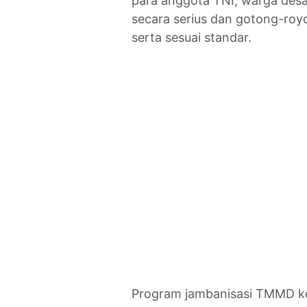
para anggota TNI, warga desa
secara serius dan gotong-ro
serta sesuai standar.
Program jambanisasi TMMD k