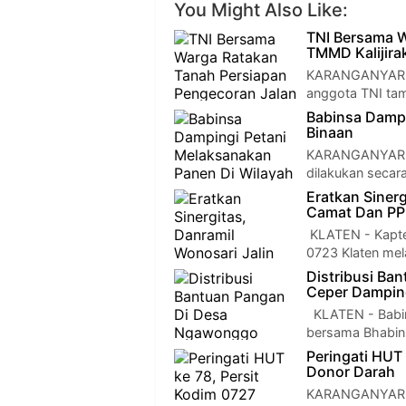
You Might Also Like:
TNI Bersama W
TMMD Kalijira
KARANGANYAR — 
anggota TNI ta
Babinsa Dampi
Binaan
KARANGANYAR — 
dilakukan secar
Eratkan Siner
Camat Dan PP
KLATEN - Kapten
0723 Klaten me
Distribusi Ba
Ceper Dampin
KLATEN - Babin
bersama Bhabi
Peringati HUT
Donor Darah
KARANGANYAR — 