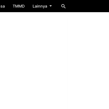
nsa
TMMD
Lainnya