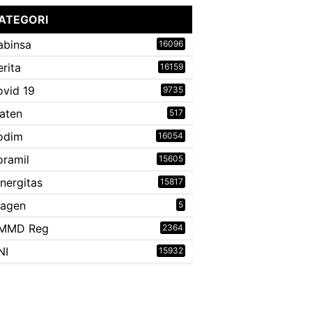
ATEGORI
abinsa
16096
erita
16159
ovid 19
9735
laten
517
odim
16054
oramil
15605
inergitas
15817
ragen
5
MMD Reg
2364
NI
15932