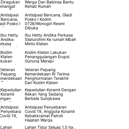
Warga Dan Babinsa Bantu
Rehab Rumah
Antisipasi Bencana, Gladi
Posko I Kodim
0728/Wonogiri Resmi
Dibuka
Ibu Hetty Andika Perkasa
Silaturohmi Ke rumah Mbah
Minto Klaten
Kodim Klaten Lakukan
Penanggulangan Erupsi
Gunung Merapi
Veteran Pejuang
Kemerdekaan RI Terima
Penghormatan Terakhir
Dari Kodim Klaten
Kepedulian Koramil Dengan
Rekan Yang Sedang
Berbela Sungkawa
Antisipasi Penyebaran
Covid 19, Anggota Koramil
Kebakkramat Patroli
Hajatan Warga
Lahan Tidur Seluas 1,5 ha ,