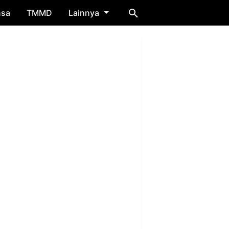
nsa
TMMD
Lainnya