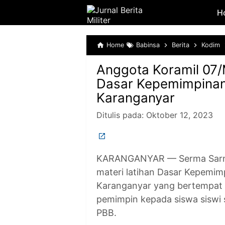
H
Home
Babinsa
Berita
Kodim
Anggota Koramil 07/
Dasar Kepemimpinan
Karanganyar
Ditulis pada:
Oktober 12, 2023
KARANGANYAR — Serma Sarno
materi latihan Dasar Kepemi
Karanganyar yang bertempat 
pemimpin kepada siswa siswi 
PBB.