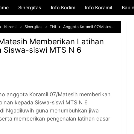
ome
Sinergitas
Skip to main content
Info Kodim
Info Koramil
Babi
Koramil
Sinergitas
TNI
Anggota Koramil 07/Matesih Memberikan Latihan Dasar Kepemimpinan Siswa-siswi MTS N 6 Karanganyar
Matesih Memberikan Latihan
 Siswa-siswi MTS N 6
 anggota Koramil 07/Matesih memberikan
mpinan kepada Siswa-siswi MTS N 6
di Ngadiluwih guna menumbuhkan jiwa
serta memberikan pengenalan latihan dasar