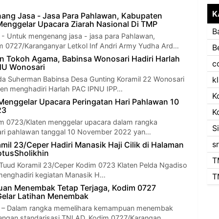
K
ang Jasa - Jasa Para Pahlawan, Kabupaten
enggelar Upacara Ziarah Nasional Di TMP
B
Untuk mengenang jasa - jasa para Pahlawan,
 0727/Karanganyar Letkol Inf Andri Army Yudha Ard…
B
n Tokoh Agama, Babinsa Wonosari Hadiri Harlah
c
NU Wonosari
 Suherman Babinsa Desa Gunting Koramil 22 Wonosari
k
ten menghadiri Harlah PAC IPNU IPP…
K
Menggelar Upacara Peringatan Hari Pahlawan 10
23
K
 0723/Klaten menggelar upacara dalam rangka
S
ari pahlawan tanggal 10 November 2022 yan…
s
il 23/Ceper Hadiri Manasik Haji Cilik di Halaman
tusSholikhin
T
Tuud Koramil 23/Ceper Kodim 0723 Klaten Pelda Ngadiso
 menghadiri kegiatan Manasik H…
T
an Menembak Tetap Terjaga, Kodim 0727
Gelar Latihan Menembak
 Dalam rangka memelihara kemampuan menembak
 dengan standarisasi TNI AD, Kodim 0727/Karangan…