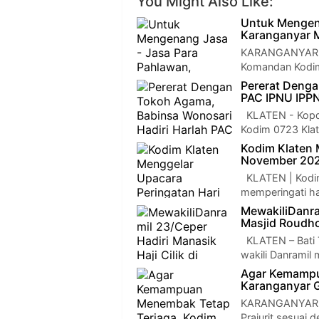
You Might Also Like:
Untuk Mengen
Karanganyar M
KARANGANYAR - 
Komandan Kodim
Pererat Denga
PAC IPNU IPP
KLATEN - Kopda
Kodim 0723 Kla
Kodim Klaten 
November 20
KLATEN | Kodim
memperingati h
MewakiliDanram
Masjid Roudho
KLATEN – Bati 
wakili Danramil
Agar Kemampu
Karanganyar 
KARANGANYAR –
Prajurit sesuai