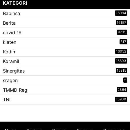
KATEGORI
Babinsa
16094
Berita
16157
covid 19
9735
klaten
517
Kodim
16052
Koramil
15603
Sinergitas
15815
sragen
5
TMMD Reg
2364
TNI
15930