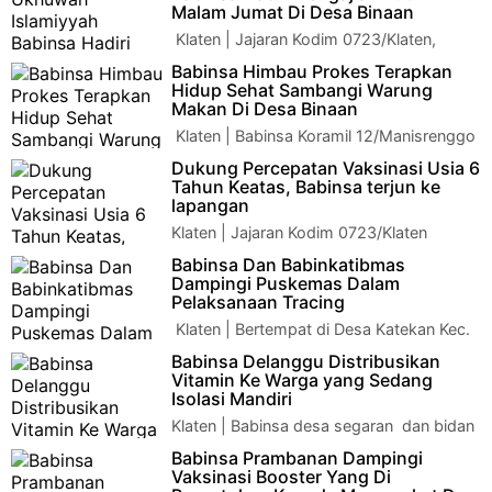
Malam Jumat Di Desa Binaan
Klaten | Jajaran Kodim 0723/Klaten,
Babinsa Desa Solodiran Koramil
Babinsa Himbau Prokes Terapkan
12/Manisrenggo Serda Hariyono Menghadiri Pengajian r…
Hidup Sehat Sambangi Warung
Makan Di Desa Binaan
Klaten | Babinsa Koramil 12/Manisrenggo
Sertu Ali melaksanakan kegiatan Komsos
Dukung Percepatan Vaksinasi Usia 6
dengan Salah satu pemilik warung makan d…
Tahun Keatas, Babinsa terjun ke
lapangan
Klaten | Jajaran Kodim 0723/Klaten
Babinsa Koramil 12 Manisrenggo Serka
Babinsa Dan Babinkatibmas
Widodo Purnomo mendampingi percepatan vaksinasi…
Dampingi Puskemas Dalam
Pelaksanaan Tracing
Klaten | Bertempat di Desa Katekan Kec.
Gantiwarno, Peltu Hemawan Babinsa
Babinsa Delanggu Distribusikan
Desa Katekan, Babinkatibmas dan Puskemas tela…
Vitamin Ke Warga yang Sedang
Isolasi Mandiri
Klaten | Babinsa desa segaran dan bidan
desa memberi vitamin kepada warga yg
Babinsa Prambanan Dampingi
isoman pasien covid di wilayah desa segara…
Vaksinasi Booster Yang Di