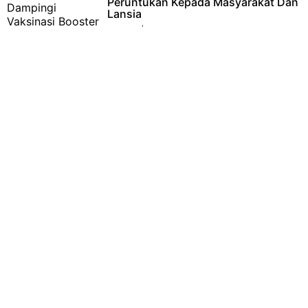
Peruntukan Kepada Masyarakat Dan
Lansia
Klaten | Guna mendukung lancarnya
program vaksinasi, Babinsa Taji Koramil 09/Prambanan Kodim
0723/Klaten, Sertu Joko Ut…