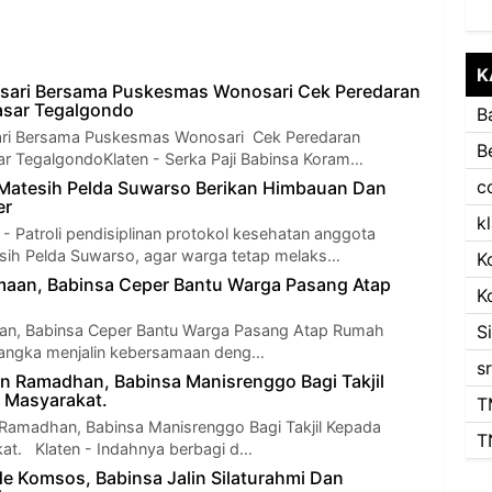
K
sari Bersama Puskesmas Wonosari Cek Peredaran
asar Tegalgondo
B
ri Bersama Puskesmas Wonosari Cek Peredaran
B
r TegalgondoKlaten - Serka Paji Babinsa Koram…
c
l Matesih Pelda Suwarso Berikan Himbauan Dan
er
k
atroli pendisiplinan protokol kesehatan anggota
sih Pelda Suwarso, agar warga tetap melaks…
K
maan, Babinsa Ceper Bantu Warga Pasang Atap
K
aan, Babinsa Ceper Bantu Warga Pasang Atap Rumah
S
rangka menjalin kebersamaan deng…
s
an Ramadhan, Babinsa Manisrenggo Bagi Takjil
 Masyarakat.
T
 Ramadhan, Babinsa Manisrenggo Bagi Takjil Kepada
T
at. Klaten - Indahnya berbagi d…
 Komsos, Babinsa Jalin Silaturahmi Dan