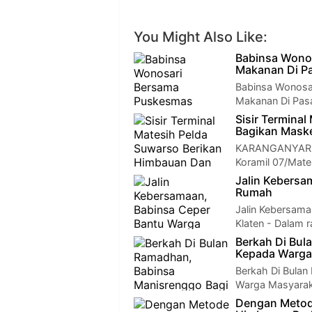
You Might Also Like:
Babinsa Wono
Makanan Di P
Babinsa Wonosa
Makanan Di Pasa
Sisir Termina
Bagikan Mask
KARANGANYAR - P
Koramil 07/Mate
Jalin Kebersa
Rumah
Jalin Kebersam
Klaten - Dalam 
Berkah Di Bul
Kepada Warga
Berkah Di Bulan
Warga Masyarak
Dengan Metode