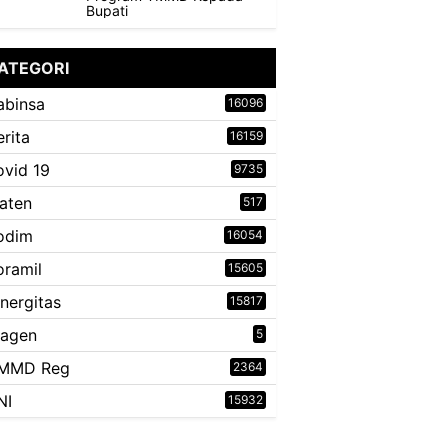
Bupati
ATEGORI
abinsa
16096
erita
16159
ovid 19
9735
laten
517
odim
16054
oramil
15605
inergitas
15817
ragen
5
MMD Reg
2364
NI
15932