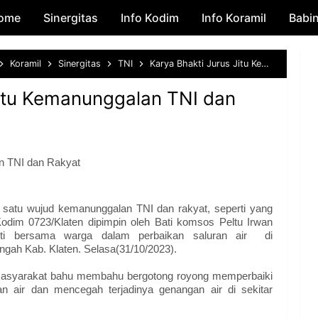
ome
Sinergitas
Skip to main content
Info Kodim
Info Koramil
Babi
Koramil
Sinergitas
TNI
Karya Bhakti Jurus Jitu Kemanunggalan TNI dan Rakyat
Jitu Kemanunggalan TNI dan
n TNI dan Rakyat
 satu wujud kemanunggalan TNI dan rakyat, seperti yang
odim 0723/Klaten dipimpin oleh Bati komsos Peltu Irwan
kti bersama warga dalam perbaikan saluran air di
gah Kab. Klaten. Selasa(31/10/2023).
masyarakat bahu membahu bergotong royong memperbaiki
n air dan mencegah terjadinya genangan air di sekitar