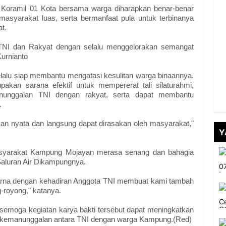
n Koramil 01 Kota bersama warga diharapkan benar-benar
syarakat luas, serta bermanfaat pula untuk terbinanya
t.
 TNI dan Rakyat dengan selalu menggelorakan semangat
urnianto
alu siap membantu mengatasi kesulitan warga binaannya.
pakan sarana efektif untuk mempererat tali silaturahmi,
nunggalan TNI dengan rakyat, serta dapat membantu
.
akan nyata dan langsung dapat dirasakan oleh masyarakat,"
Y
masyarakat Kampung Mojayan merasa senang dan bahagia
Saluran Air Dikampungnya.
arna dengan kehadiran Anggota TNI membuat kami tambah
-royong," katanya.
emoga kegiatan karya bakti tersebut dapat meningkatkan
 kemanunggalan antara TNI dengan warga Kampung.(Red)