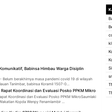
K
B
B
c
k
K
K
S
omunikatif, Babinsa Himbau Warga Disiplin
s
- Belum berakhirnya masa pandemi covid 19 di wilayah
auan Tanimbar, babinsa Koramil 1507-0…
T
i Rapat Koordinasi dan Evaluasi Posko PPKM Mikro
T
Rapat Koordinasi dan Evaluasi Posko PPKM MikroSaumlaki
 Wakatian Kopda Wenpy Fenamlambir …