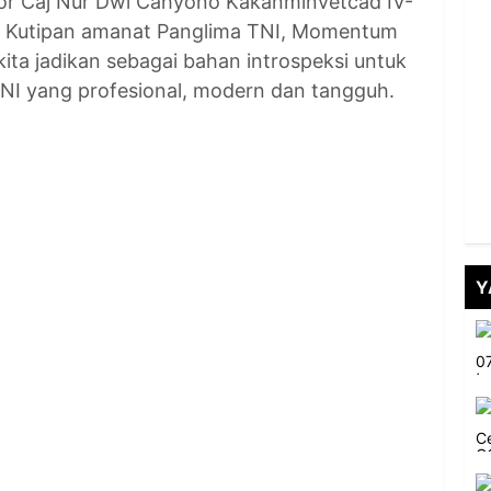
ayor Caj Nur Dwi Cahyono Kakanminvetcad IV-
Kutipan amanat Panglima TNI, Momentum
kita jadikan sebagai bahan introspeksi untuk
I yang profesional, modern dan tangguh.
Y