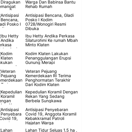
Warga Dan Babinsa Bantu
Rehab Rumah
Antisipasi Bencana, Gladi
Posko I Kodim
0728/Wonogiri Resmi
Dibuka
Ibu Hetty Andika Perkasa
Silaturohmi Ke rumah Mbah
Minto Klaten
Kodim Klaten Lakukan
Penanggulangan Erupsi
Gunung Merapi
Veteran Pejuang
Kemerdekaan RI Terima
Penghormatan Terakhir
Dari Kodim Klaten
Kepedulian Koramil Dengan
Rekan Yang Sedang
Berbela Sungkawa
Antisipasi Penyebaran
Covid 19, Anggota Koramil
Kebakkramat Patroli
Hajatan Warga
Lahan Tidur Seluas 1,5 ha ,