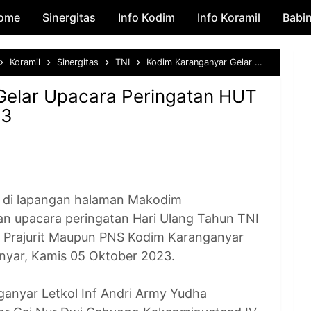
ome
Sinergitas
Skip to main content
Info Kodim
Info Koramil
Babi
Koramil
Sinergitas
TNI
Kodim Karanganyar Gelar Upacara Peringatan HUT TNI Ke 78 Tahun 2023
Gelar Upacara Peringatan HUT
23
i lapangan halaman Makodim
n upacara peringatan Hari Ulang Tahun TNI
i Prajurit Maupun PNS Kodim Karanganyar
nyar, Kamis 05 Oktober 2023.
nyar Letkol Inf Andri Army Yudha