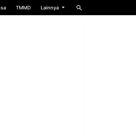
nsa
TMMD
Lainnya