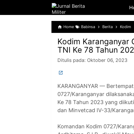
H
Home
Babinsa
Berita
Kodim
Kodim Karanganyar 
TNI Ke 78 Tahun 20
Ditulis pada:
Oktober 06, 2023
KARANGANYAR — Bertempat d
0727/Karanganyar dilaksanaka
Ke 78 Tahun 2023 yang diikut
dan Minvetcad IV-33/Karanga
Komandan Kodim 0727/Karanga