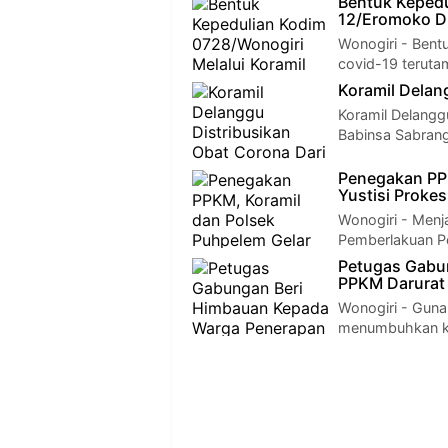
Bentuk Kepedu
12/Eromoko Di
Wonogiri - Bent
covid-19 terut
Koramil Delan
Koramil Delangg
Babinsa Sabrang
Penegakan PPK
Yustisi Proke
Wonogiri - Menj
Pemberlakuan P
Petugas Gabu
PPKM Darurat
Wonogiri - Guna
menumbuhkan ke
s…