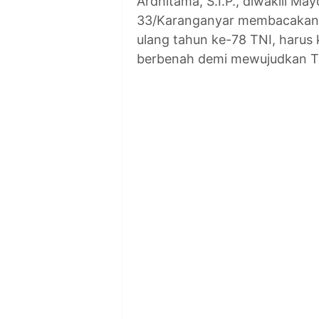
Ardhitama, S.I.P., diwakili M
33/Karanganyar membacakan 
ulang tahun ke-78 TNI, harus 
berbenah demi mewujudkan TN