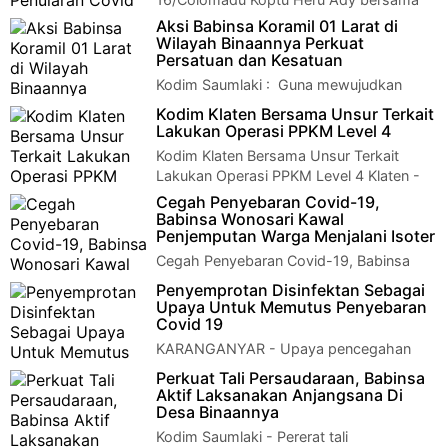
Polsek dan Satpol PP Colomadu melaksanakan patroli pend…
Aksi Babinsa Koramil 01 Larat di
Wilayah Binaannya Perkuat
Persatuan dan Kesatuan
Kodim Saumlaki : Guna mewujudkan
kemanunggalan TNI dengan masyarakat
Kodim Klaten Bersama Unsur Terkait
yang kuat. Babinsa Koramil 1507-01/Larat Serda Ma…
Lakukan Operasi PPKM Level 4
Kodim Klaten Bersama Unsur Terkait
Lakukan Operasi PPKM Level 4 Klaten -
Aparat Gabungan TNI / Polri, Satpol PP dan Dish…
Cegah Penyebaran Covid-19,
Babinsa Wonosari Kawal
Penjemputan Warga Menjalani Isoter
Cegah Penyebaran Covid-19, Babinsa
Wonosari Kawal Penjemputan Warga
Penyemprotan Disinfektan Sebagai
Menjalani IsoterKlaten - Serda Mulyanto Babinsa Kor…
Upaya Untuk Memutus Penyebaran
Covid 19
KARANGANYAR - Upaya pencegahan
Covid-19 terus dilakukan di Desa Gedong
Perkuat Tali Persaudaraan, Babinsa
kecamatan Karanganyar, Kabupaten Karanganyar. Kal…
Aktif Laksanakan Anjangsana Di
Desa Binaannya
Kodim Saumlaki - Pererat tali