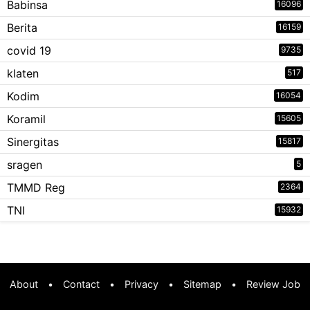
Babinsa
16096
Berita
16159
covid 19
9735
klaten
517
Kodim
16054
Koramil
15605
Sinergitas
15817
sragen
5
TMMD Reg
2364
TNI
15932
About
•
Contact
•
Privacy
•
Sitemap
•
Review Job