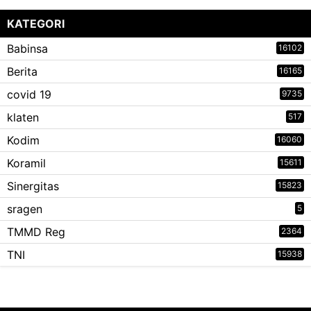
KATEGORI
Babinsa
16102
Berita
16165
covid 19
9735
klaten
517
Kodim
16060
Koramil
15611
Sinergitas
15823
sragen
5
TMMD Reg
2364
TNI
15938