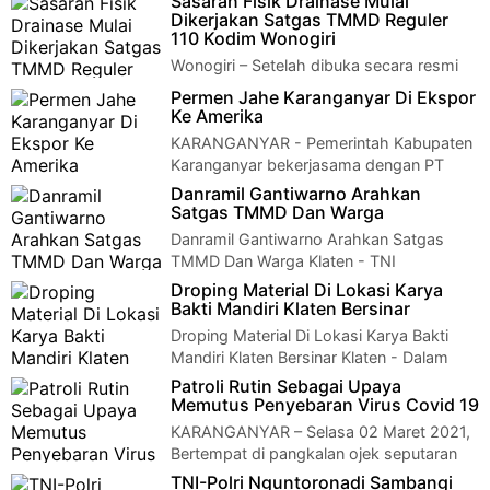
Sasaran Fisik Drainase Mulai
Dikerjakan Satgas TMMD Reguler
110 Kodim Wonogiri
Wonogiri – Setelah dibuka secara resmi
pada tanggal 2 Maret(Kemarin-Red),
Permen Jahe Karanganyar Di Ekspor
pengerjaan sasaran fisik langsung dikebut oleh…
Ke Amerika
KARANGANYAR - Pemerintah Kabupaten
Karanganyar bekerjasama dengan PT
Indo Tropikal Grup yang merupakan perusahaan yang b…
Danramil Gantiwarno Arahkan
Satgas TMMD Dan Warga
Danramil Gantiwarno Arahkan Satgas
TMMD Dan Warga Klaten - TNI
Manunggal Membangun Desa (TMMD) sengkuyung Kodim
Droping Material Di Lokasi Karya
0723/Kla…
Bakti Mandiri Klaten Bersinar
Droping Material Di Lokasi Karya Bakti
Mandiri Klaten Bersinar Klaten - Dalam
rangka membantu petani untuk kelancaran tr…
Patroli Rutin Sebagai Upaya
Memutus Penyebaran Virus Covid 19
KARANGANYAR – Selasa 02 Maret 2021,
Bertempat di pangkalan ojek seputaran
wilayah pasar Balong dan terminal Balong kecam…
TNI-Polri Nguntoronadi Sambangi