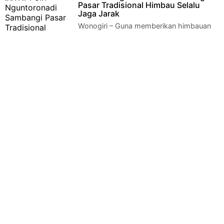
Pasar Tradisional Himbau Selalu
Jaga Jarak
Wonogiri – Guna memberikan himbauan
kepada warga masyarakat agar selalu
menerapkan protocol kesehatan, anggota TNI-Polri…