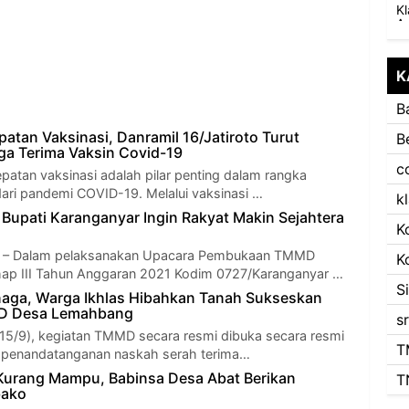
K
B
atan Vaksinasi, Danramil 16/Jatiroto Turut
B
a Terima Vaksin Covid-19
c
patan vaksinasi adalah pilar penting dalam rangka
ri pandemi COVID-19. Melalui vaksinasi …
k
Bupati Karanganyar Ingin Rakyat Makin Sejahtera
K
 Dalam pelaksanakan Upacara Pembukaan TMMD
K
ap III Tahun Anggaran 2021 Kodim 0727/Karanganyar …
S
aga, Warga Ikhlas Hibahkan Tanah Sukseskan
D Desa Lemahbang
s
15/9), kegiatan TMMD secara resmi dibuka secara resmi
T
n penandatanganan naskah serah terima…
 Kurang Mampu, Babinsa Desa Abat Berikan
T
bako