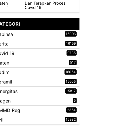
Dan Terapkan Prokes
Covid 19
ATEGORI
abinsa
16096
erita
16159
ovid 19
9735
laten
517
odim
16054
oramil
15605
inergitas
15817
ragen
5
MMD Reg
2364
NI
15932