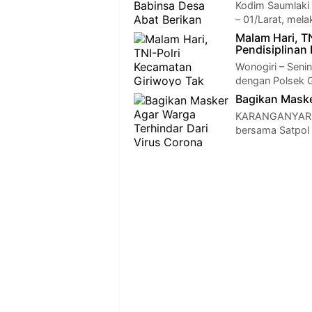
Kodim Saumlaki 
– 01/Larat, mel
Malam Hari, T
Pendisiplinan
Wonogiri – Seni
dengan Polsek G
Bagikan Maske
KARANGANYAR - 
bersama Satpol