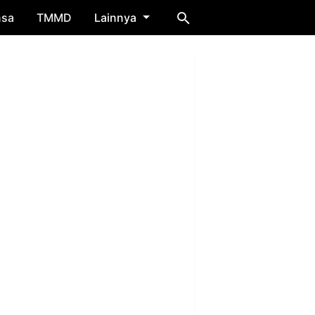
nsa
TMMD
Lainnya