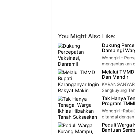
You Might Also Like:
Dukung Percep
Dampingi Warg
Wonogiri – Perce
mengentaskan da
Melalui TMMD 
Dan Mandiri
KARANGANYAR –
Sengkuyung Tah
Tak Hanya Ten
Program TMM
Wonogiri –Rabu(
ditandai denga
​Peduli Warga
Bantuan Sem