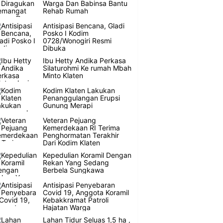
Warga Dan Babinsa Bantu
Rehab Rumah
Antisipasi Bencana, Gladi
Posko I Kodim
0728/Wonogiri Resmi
Dibuka
Ibu Hetty Andika Perkasa
Silaturohmi Ke rumah Mbah
Minto Klaten
Kodim Klaten Lakukan
Penanggulangan Erupsi
Gunung Merapi
Veteran Pejuang
Kemerdekaan RI Terima
Penghormatan Terakhir
Dari Kodim Klaten
Kepedulian Koramil Dengan
Rekan Yang Sedang
Berbela Sungkawa
Antisipasi Penyebaran
Covid 19, Anggota Koramil
Kebakkramat Patroli
Hajatan Warga
Lahan Tidur Seluas 1,5 ha ,