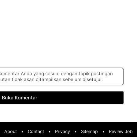
 komentar Anda yang sesuai dengan topik postingan
autan tidak akan ditampilkan sebelum disetujui.
Buka Komentar
About
•
Contact
•
Privacy
•
Sitemap
•
Review Job