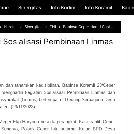
ome
Sinergitas
Skip to main content
Info Kodim
Info Koramil
Babi
Koramil
Sinergitas
TNI
Babinsa Ceper Hadiri Sosialisasi Pembinaan Linmas Desa Meger Ceper
i Sosialisasi Pembinaan Linmas
 dan tanamkan kedisiplinan, Babinsa Koramil 23/Ceper
menghadiri kegiatan Sosialisasi Pembinaan Linmas dan
Masyarakat (Linmas) bertempat di Gedung Serbaguna Desa
ten. (23/11/2023)
Meger Eko Haryono beserta perangkat, Kasi trantib Ceper
Sunaryo, Polsek Ceper Iptu sutarno, Ketua BPD Desa