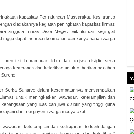
ingkatan kapasitas Perlindungan Masyarakat, Kasi trantib
gan diadakannya kegiatan peningkatan kapasitas linmas
ara anggota linmas Desa Meger, baik itu dari segi giat
sehingga dapat memberi keamanan dan kenyamanan warga
s memiliki kemampuan lebih dan berjiwa disiplin serta
tenaga keamanan dan ketertiban untuk di berikan pelatihan
p Surono.
Y
per Serka Sunaryo dalam kesempatannya menyampaikan
 Linmas untuk meningkatkan wawasan, keterampilan dan
 kebangsaan yang luas dan jiwa disiplin yang tinggi guna
melayani dan mengayomi warga masyarakat.
 wawasan, keterampilan dan kedisiplinan, terlebih dengan
ekerjasama dalam menjaga keamanan dan ketertiban,"