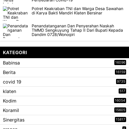
Potret Keakraban TNI dan Warga Desa Sawahan
di Karya Bakti Mandiri Klaten Bersinar
Penandatanganan Dan Penyerahan Naskah
TMMD Sengkuyung Tahap II Dari Bupati Kepada
Dandim 0728/Wonogiri
KATEGORI
Babinsa
16096
Berita
16159
covid 19
9735
klaten
517
Kodim
16054
Koramil
15605
Sinergitas
15817
5