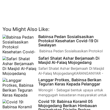
You Might Also Like:
Babinsa Pedan Sosialisasikan
Protokol Kesehatan Covid-19 Di
Swalayan
Babinsa Pedan Sosialisasikan Protokol
Kesehatan Covid-19 Di Swalayan Klaten -
Safari Shalat Ashar Berjamaah Di
Upaya memutus mata rantai dan pencegahan …
Masjid Al-Falaq Mojogedang
Safari Shalat Ashar Berjamaah Di Masjid
Al-Falaq MojogedangKARANGANYAR -
Danramil 05/Mojogedang Kapten Cpl Bambang SP me…
Langgar Protkes, Babinsa Berikan
Teguran Keras Kepada Pelanggar
Wonogiri - Sebagai bentuk upaya untuk
menggugah kesadaran masyarakat untuk
mematuhi kebijakan protokol kesehatan utamany…
Covid 19: Babinsa Koramil 05
Mojogedang Berikan Himbauan
Peningkatan Disiplin Prokes