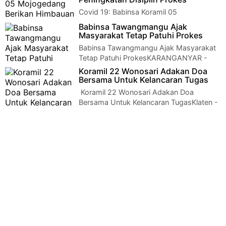
Covid 19: Babinsa Koramil 05
Mojogedang Berikan Himbauan
Babinsa Tawangmangu Ajak
Peningkatan Disiplin ProkesKARANGANYAR - Bintara Pembina
Masyarakat Tetap Patuhi Prokes
Desa (…
Babinsa Tawangmangu Ajak Masyarakat
Tetap Patuhi ProkesKARANGANYAR -
Serka Saswoko dan Serka Maryono Babinsa Koramil 08/…
Koramil 22 Wonosari Adakan Doa
Bersama Untuk Kelancaran Tugas
Koramil 22 Wonosari Adakan Doa
Bersama Untuk Kelancaran TugasKlaten -
Anggota Koramil 22 Wonosari Kodim 0723 Klaten Mel…