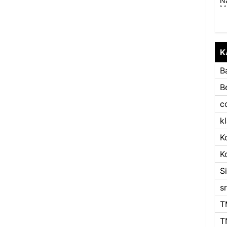
K
B
B
c
k
K
K
S
s
T
T