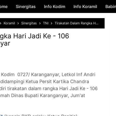
ome
Sinergitas
Skip to main content
Info Kodim
Info Koramil
Babi
Koramil
Sinergitas
TNI
Tirakatan Dalam Rangka Hari Jadi Ke - 106 Kabupaten Karanganyar
ka Hari Jadi Ke - 106
yar
im 0727/ Karanganyar, Letkol Inf Andri
 didampingi Ketua Persit Kartika Chandra
ri tirakatan dalam rangka Hari Jadi Ke - 106
mah Dinas Bupati Karanganyar, Jum'at