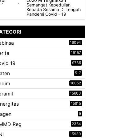
2020 M Tingkatkan
Semangat Kepedulian
Kepada Sesama Di Tengah
Pandemi Covid - 19
ATEGORI
abinsa
16094
erita
16157
ovid 19
9735
laten
517
odim
16052
oramil
15603
inergitas
15815
ragen
5
MMD Reg
2364
NI
15930