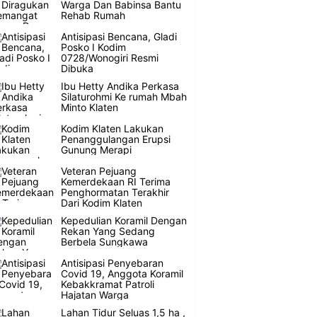
Warga Dan Babinsa Bantu
Rehab Rumah
Antisipasi Bencana, Gladi
Posko I Kodim
0728/Wonogiri Resmi
Dibuka
Ibu Hetty Andika Perkasa
Silaturohmi Ke rumah Mbah
Minto Klaten
Kodim Klaten Lakukan
Penanggulangan Erupsi
Gunung Merapi
Veteran Pejuang
Kemerdekaan RI Terima
Penghormatan Terakhir
Dari Kodim Klaten
Kepedulian Koramil Dengan
Rekan Yang Sedang
Berbela Sungkawa
Antisipasi Penyebaran
Covid 19, Anggota Koramil
Kebakkramat Patroli
Hajatan Warga
Lahan Tidur Seluas 1,5 ha ,