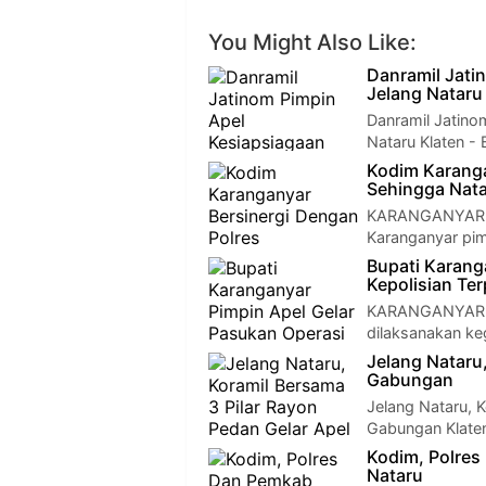
You Might Also Like:
Danramil Jati
Jelang Nataru
Danramil Jatin
Nataru Klaten 
Kodim Karanga
Sehingga Nata
KARANGANYAR - 
Karanganyar pim
Bupati Karang
Kepolisian Ter
KARANGANYAR - 
dilaksanakan ke
Jelang Nataru
Gabungan
Jelang Nataru, 
Gabungan Klaten
Kodim, Polre
Nataru