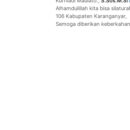
Kurniadi Maulato.,
S.Sos.M.Si
Alhamdulillah kita bisa silatu
106 Kabupaten Karanganyar,
Semoga diberikan keberkahan