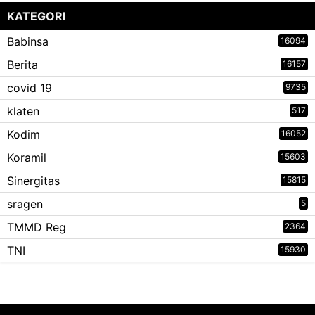
KATEGORI
Babinsa
16094
Berita
16157
covid 19
9735
klaten
517
Kodim
16052
Koramil
15603
Sinergitas
15815
sragen
5
TMMD Reg
2364
TNI
15930