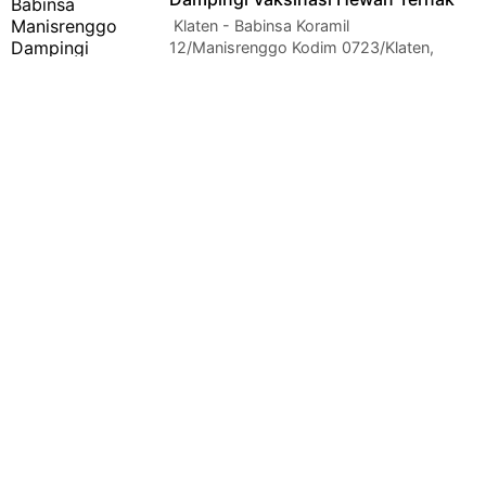
Klaten - Babinsa Koramil
12/Manisrenggo Kodim 0723/Klaten,
Serda Slamet Widodo bersama Tim PMK Kabupaten Klaten
melaksa…