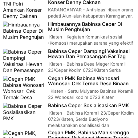
Konser Denny Caknan
KARANGANYAR - Antisipasi ribuan orang
padati Alun-alun kabupaten Karanganyar,
307 personel gabungn apel kesiapsiagaan pe…
Himbauannya Babinsa Ceper Di
Musim Penghujan
Klaten - Kegiatan Komunikasi sosial
(Komsos) merupakan sarana yang efektif
bagi seorang Babinsa untuk dapat berinteraks…
Babinsa Ceper Dampingi Vaksinasi
Hewan Dan Pemasangan Ear Tag
Klaten - Babinsa Desa Meger Koramil
23/Ceper Kodim 0723/Klaten Serka
Sunaryo melaksanakan pendampingan kegiatan pemberi…
Cegah PMK Babinsa Wonosari
Wonosari Cek Ternak Desa Binaan
Klaten - Sertu Mulyanto Babinsa Koramil
22 Wonosari Kodim 0723 Klaten
melaksanakan pendataan dan pengecekan t…
Babinsa Ceper Sosialisasikan PMK
Klaten - Babinsa Koramil 23/Ceper Kodim
0723/Klaten, Serda Budiyono
melaksanakan sosialisasi dan
pengecekan ternak Sapi…
Cegah PMK, Babinsa Manisrenggo
Dampingi Vaksinasi Hewan Ternak