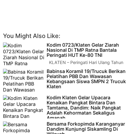
You Might Also Like:
Kodim 0723/Klaten Gelar Ziarah
Nasional Di TMP Ratna Bantala
Peringati HUT Ke-80 TNI
KLATEN – Peringati Hari Ulang Tahun
ke-80 Tentara Nasional Indonesia (TNI)
Babinsa Koramil 19/Trucuk Berikan
Tahun 2025, Komando Distrik Militer…
Pelatihan PBB Dan Wawasan
Kebangsaan Siswa SMPN 2 Trucuk
Klaten
KLATEN – Dalam mendukung pembinaan
Kodim Klaten Gelar Upacara
generasi muda yang disiplin, berkarakter dan berwawasan
Kenaikan Pangkat Bintara Dan
kebangsaan, Koramil…
Tamtama, Dandim: Naik Pangkat
Adalah Kehormatan Sekaligus
Amanah
Bersama Forkopimda Karanganyar
KLATEN – Kodim 0723/Klaten menyelenggarakan Upacara
Dandim Kunjungi Siskamling Di
Kenaikan Pangkat bagi Bintara dan Tamtama periode 1 Oktob…