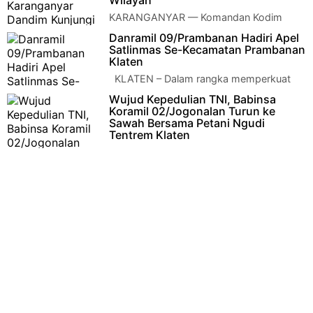
Wilayah
KARANGANYAR — Komandan Kodim
0727/Karanganyar Letkol Kav Dhanang
Danramil 09/Prambanan Hadiri Apel
Prasetyo Kurniawan, S.H., M.Tr., Opsla bersama Forkopim…
Satlinmas Se-Kecamatan Prambanan
Klaten
KLATEN – Dalam rangka memperkuat
sinergi antar unsur penyelenggara
Wujud Kepedulian TNI, Babinsa
ketentraman dan ketertiban masyarakat, Koma…
Koramil 02/Jogonalan Turun ke
Sawah Bersama Petani Ngudi
Tentrem Klaten
KLATEN – Dalam rangka mendukung
program ketahanan pangan nasional, Babinsa Koramil
02/Jogonalan Kodim 0723/Kl…