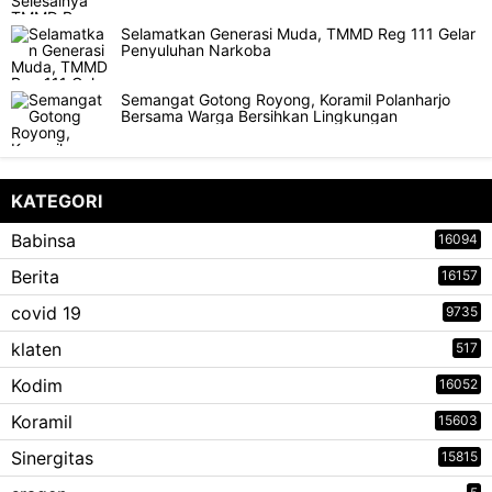
Selamatkan Generasi Muda, TMMD Reg 111 Gelar
Penyuluhan Narkoba
Semangat Gotong Royong, Koramil Polanharjo
Bersama Warga Bersihkan Lingkungan
KATEGORI
Babinsa
16094
Berita
16157
covid 19
9735
klaten
517
Kodim
16052
Koramil
15603
Sinergitas
15815