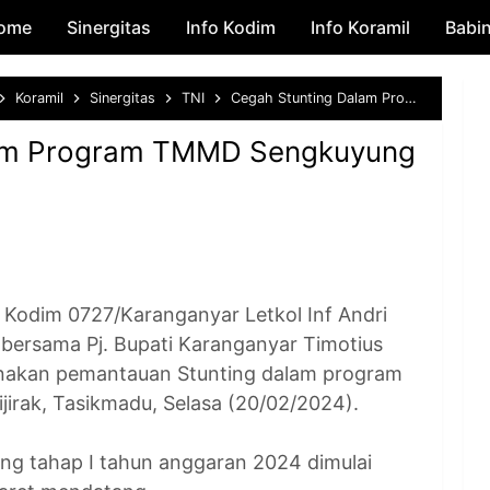
ome
Sinergitas
Skip to main content
Info Kodim
Info Koramil
Babi
Koramil
Sinergitas
TNI
Cegah Stunting Dalam Program TMMD Sengkuyung I Desa Kalijirak
lam Program TMMD Sengkuyung
im 0727/Karanganyar Letkol Inf Andri
 bersama Pj. Bupati Karanganyar Timotius
sanakan pemantauan Stunting dalam program
irak, Tasikmadu, Selasa (20/02/2024).
 tahap I tahun anggaran 2024 dimulai