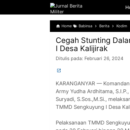
H
Home
Babinsa
Berita
Kodim
Cegah Stunting Da
I Desa Kalijirak
Ditulis pada:
Februari 26, 2024
KARANGANYAR — Komandan Kod
Army Yudha Ardhitama, S.I.P.,
Suryadi, S.Sos.,M.Si., melak
TMMD Sengkuyung I Desa Kalij
Pelaksanaan TMMD Sengkuyung