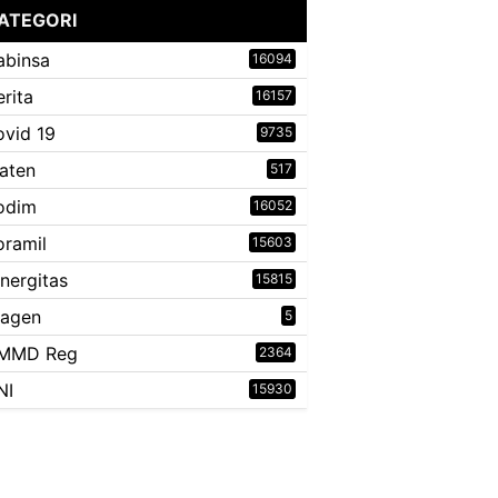
ATEGORI
abinsa
16094
erita
16157
ovid 19
9735
laten
517
odim
16052
oramil
15603
inergitas
15815
ragen
5
MMD Reg
2364
NI
15930