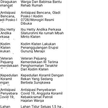
Warga Dan Babinsa Bantu
Rehab Rumah
Antisipasi Bencana, Gladi
Posko I Kodim
0728/Wonogiri Resmi
Dibuka
Ibu Hetty Andika Perkasa
Silaturohmi Ke rumah Mbah
Minto Klaten
Kodim Klaten Lakukan
Penanggulangan Erupsi
Gunung Merapi
Veteran Pejuang
Kemerdekaan RI Terima
Penghormatan Terakhir
Dari Kodim Klaten
Kepedulian Koramil Dengan
Rekan Yang Sedang
Berbela Sungkawa
Antisipasi Penyebaran
Covid 19, Anggota Koramil
Kebakkramat Patroli
Hajatan Warga
Lahan Tidur Seluas 1,5 ha ,