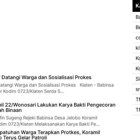
K
B
B
c
k
K
K
 Datangi Warga dan Sosialisasi Prokes
S
atangi Warga dan Sosialisasi Prokes Klaten - Babinsa
s
r Kodim 0723/Klaten Serda S…
T
il 22/Wonosari Lakukan Karya Bakti Pengecoran
T
ah Binaan
ifin Sugeng Rejeki Babinsa Desa Jelobo Koramil
dim 0723/Klaten Melaksanakan Karya Bakti Pe…
patuhan Warga Terapkan Protkes, Koramil
 Terus Gelar Patroli