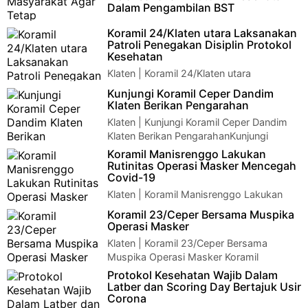
Dalam Pengambilan BST
Wonogiri – Anggota Koramil 11/Manyaran
Koramil 24/Klaten utara Laksanakan
dan Polsek melakukan pendampingan serta pengamanan dalam
Patroli Penegakan Disiplin Protokol
pendistribusian Bantuan …
Kesehatan
Klaten | Koramil 24/Klaten utara
Laksanakan Patroli Penegakan Disiplin
Kunjungi Koramil Ceper Dandim
Protokol KesehatanKoramil 24/Klaten utara Laksana…
Klaten Berikan Pengarahan
Klaten | Kunjungi Koramil Ceper Dandim
Klaten Berikan PengarahanKunjungi
Koramil Ceper Dandim Klaten Berikan PengarahanK…
Koramil Manisrenggo Lakukan
Rutinitas Operasi Masker Mencegah
Covid-19
Klaten | Koramil Manisrenggo Lakukan
Rutinitas Operasi Masker Mencegah
Koramil 23/Ceper Bersama Muspika
Covid-19Koramil Manisrenggo Lakukan Rutinitas Ope…
Operasi Masker
Klaten | Koramil 23/Ceper Bersama
Muspika Operasi Masker Koramil
23/Ceper Bersama Muspika Operasi MaskerKoramil 23/Ceper…
Protokol Kesehatan Wajib Dalam
Latber dan Scoring Day Bertajuk Usir
Corona