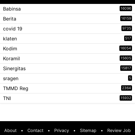
Babinsa
16096
Berita
16159
covid 19
9735
klaten
517
Kodim
16054
Koramil
15605
Sinergitas
15817
sragen
5
TMMD Reg
2364
TNI
15932
About
•
Contact
•
Privacy
•
Sitemap
•
Review Job