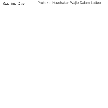
Protokol Kesehatan Wajib Dalam Latber
dan Scoring Day Bertajuk Usir
CoronaKodim Karanganyar — Protokol Kesehatan Wajib D…