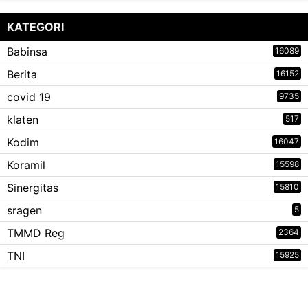
KATEGORI
Babinsa
16089
Berita
16152
covid 19
9735
klaten
517
Kodim
16047
Koramil
15598
Sinergitas
15810
sragen
5
TMMD Reg
2364
TNI
15925