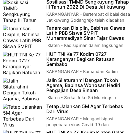
Sosilisasi TMMD Sengkuyung Tahap
lll Tahun 2022 Di Desa Jatikuwung
KARANGANYAR – Bertempat di balai desa
Jatikuwung Godangrejo telah diadakan
Sosialisasi TMMD Sengkuyung tahap III tahun 2…
Tanamkan Disiplin, Babinsa Cawas
Latih PBB Siswa SMPIT
Muhammadiyah Sinar Fajar Cawas
Klaten - Kedisiplinan dalam lingkungan
pendidikan sangat diperlukan, karena
HUT TNI Ke 77 Kodim 0727
dapat mendukung kelancaran dan kenyamanan s…
Karanganyar Bagikan Ratusan
Sembako
KARANGANYAR - Komandan Kodim
0727/Karanganyar Letkol Inf Andri Army
Jalin Silaturahmi Dengan Tokoh
Yudha Ardhitama, S.I.P., bersama Ketua Persit Kartik…
Agama, Babinsa Wonosari Hadiri
Pengajian Desa Binaan
Klaten - Serka Joko Sri Murningsih
Babinsa Desa Duwet Koramil 22 Wonosari
Tetap Jalankan 5M Agar Terbebas
Kodim 0723 Klaten menghadiri Pengajian Rutin …
Dari Virus
KARANGANYAR - Mengantisipasi
penyebaran virus Covid-19 dan
mendukung program pemerintah tentang PPKM level 3,
HUT TNI Ke 77, Kodim Klaten Gelar