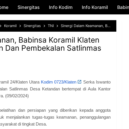
ome
Sinergitas
Skip to main content
Info Kodim
Info Koramil
Babi
Koramil
Sinergitas
TNI
Sinergi Dalam Keamanan, Babinsa Koramil Klaten Utara Beri Pembinaan Dan Pembekalan Satlinmas
nan, Babinsa Koramil Klaten
an Dan Pembekalan Satlinmas
amil 24/Klaten Utara
Kodim 0723/Klaten
Serka Iswanto
an Satlinmas Desa Ketandan bertempat di Aula Kantor
a. (09/02/2024)
latihan dan persiapan yang diberikan kepada anggota
uk menjalankan tugas-tugas keamanan, penanggulangan
yarakat di tingkat Desa.