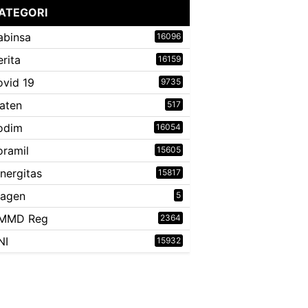
ATEGORI
abinsa
16096
erita
16159
ovid 19
9735
laten
517
odim
16054
oramil
15605
inergitas
15817
ragen
5
MMD Reg
2364
NI
15932