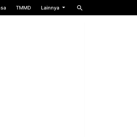
nsa
TMMD
Lainnya