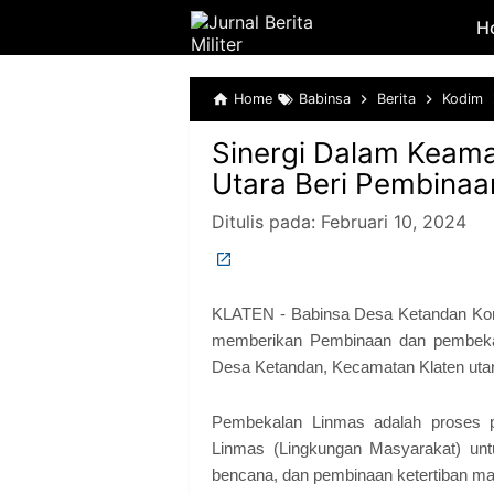
H
Home
Babinsa
Berita
Kodim
Sinergi Dalam Keama
Utara Beri Pembina
Ditulis pada:
Februari 10, 2024
KLATEN - Babinsa Desa Ketandan Kor
memberikan Pembinaan dan pembekal
Desa Ketandan, Kecamatan Klaten utar
Pembekalan Linmas adalah proses pe
Linmas (Lingkungan Masyarakat) unt
bencana, dan pembinaan ketertiban mas