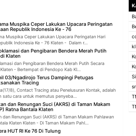
K
B
ama Muspika Ceper Lakukan Upacara Peringatan
B
aan Republik Indonesia Ke - 76
c
ma Muspika Ceper Lakukan Upacara Peringatan Hari
ublik Indonesia Ke - 76 Klaten - Dalam r…
k
roklamasi dan Pengibaran Bendera Merah Putih
 di Klaten
K
klamasi dan Pengibaran Bendera Merah Putih Secara
K
n Klaten - Bertempat di Pendopo Kab Kl…
S
il 03/Ngadirojo Terus Dampingi Petugas
ksanakan Tracing
s
a(17/8), Contact Tracing atau Penelusuran Kontak, adalah
h satu cara untuk memutus penyeba…
T
tan dan Renungan Suci (AKRS) di Taman Makam
T
) Ratna Bantala Klaten
n dan Renungan Suci (AKRS) di Taman Makam Pahlawan
tala Klaten Klaten - Di Taman Makam Pahl…
ra HUT RI Ke 76 Di Tulung