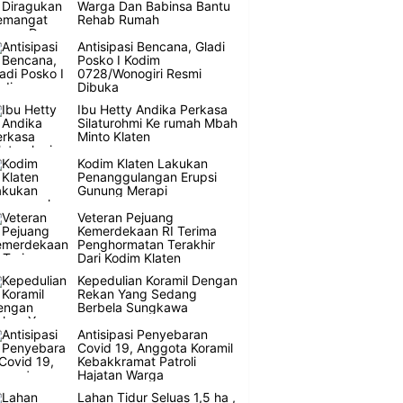
Warga Dan Babinsa Bantu
Rehab Rumah
Antisipasi Bencana, Gladi
Posko I Kodim
0728/Wonogiri Resmi
Dibuka
Ibu Hetty Andika Perkasa
Silaturohmi Ke rumah Mbah
Minto Klaten
Kodim Klaten Lakukan
Penanggulangan Erupsi
Gunung Merapi
Veteran Pejuang
Kemerdekaan RI Terima
Penghormatan Terakhir
Dari Kodim Klaten
Kepedulian Koramil Dengan
Rekan Yang Sedang
Berbela Sungkawa
Antisipasi Penyebaran
Covid 19, Anggota Koramil
Kebakkramat Patroli
Hajatan Warga
Lahan Tidur Seluas 1,5 ha ,