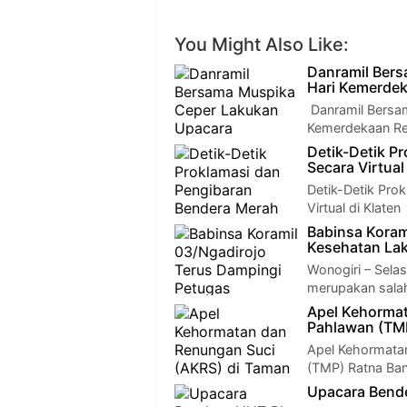
You Might Also Like:
Danramil Bers
Hari Kemerdek
Danramil Bersa
Kemerdekaan Rep
Detik-Detik P
Secara Virtual
Detik-Detik Pro
Virtual di Klate
Babinsa Koram
Kesehatan La
Wonogiri – Selas
merupakan sala
Apel Kehorma
Pahlawan (TMP
Apel Kehormata
(TMP) Ratna Ban
Upacara Bende