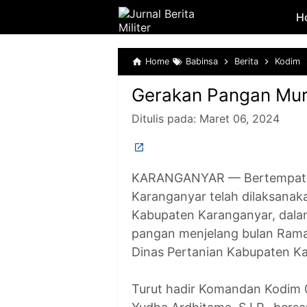
H
Home
Babinsa
Berita
Kodim
Gerakan Pangan Mur
Ditulis pada:
Maret 06, 2024
KARANGANYAR — Bertempat d
Karanganyar telah dilaksan
Kabupaten Karanganyar, dalam
pangan menjelang bulan Ramad
Dinas Pertanian Kabupaten K
Turut hadir Komandan Kodim 0