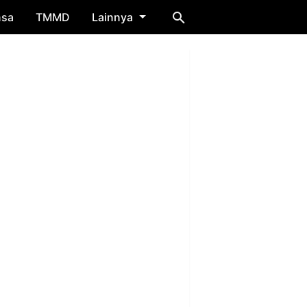
nsa
TMMD
Lainnya