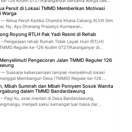
 ke-126 Kodim 0727/Karanganyar bersama warga Des…
ua Persit di Lokasi TMMD Memberikan Motivasi
gi Warga
Ketua Persit Kartika Chandra Kirana Cabang XLVIII Dim
ar, Ny. Ayu Dhanang Prasetyo Kurniawan…
ong Royong RTLH Pak Yadi Resmi di Rehab
Pengerjaan rehab Rumah Tidak Layak Huni (RTLH)
TMMD Reguler ke-126 Kodim 0727/Karanganyar di…
Menyelimuti Pengecoran Jalan TMMD Reguler 126
dawung
 Suasana kebersamaan tampak menyelimuti lokasi
anunggal Membangun Desa (TMMD) Reguler ke-126 …
, Mbah Sumirah dan Mbah Poniyem Sosok Wanita
ergabung dalam TMMD Bandardawung
agi itu, sinar mentari di Desa Bandardawung,
ngmangu, menjadi saksi semangat luar biasa dar…