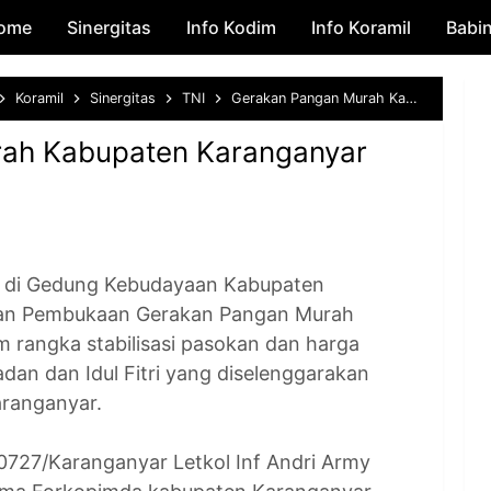
ome
Sinergitas
Skip to main content
Info Kodim
Info Koramil
Babi
Koramil
Sinergitas
TNI
Gerakan Pangan Murah Kabupaten Karanganyar
ah Kabupaten Karanganyar
i Gedung Kebudayaan Kabupaten
akan Pembukaan Gerakan Pangan Murah
 rangka stabilisasi pasokan dan harga
an dan Idul Fitri yang diselenggarakan
aranganyar.
727/Karanganyar Letkol Inf Andri Army