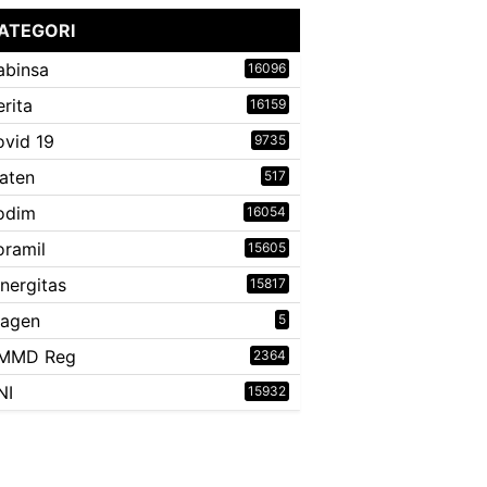
ATEGORI
abinsa
16096
erita
16159
ovid 19
9735
laten
517
odim
16054
oramil
15605
inergitas
15817
ragen
5
MMD Reg
2364
NI
15932