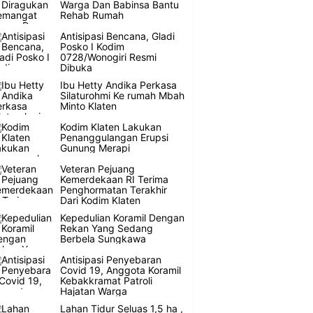
Warga Dan Babinsa Bantu
Rehab Rumah
Antisipasi Bencana, Gladi
Posko I Kodim
0728/Wonogiri Resmi
Dibuka
Ibu Hetty Andika Perkasa
Silaturohmi Ke rumah Mbah
Minto Klaten
Kodim Klaten Lakukan
Penanggulangan Erupsi
Gunung Merapi
Veteran Pejuang
Kemerdekaan RI Terima
Penghormatan Terakhir
Dari Kodim Klaten
Kepedulian Koramil Dengan
Rekan Yang Sedang
Berbela Sungkawa
Antisipasi Penyebaran
Covid 19, Anggota Koramil
Kebakkramat Patroli
Hajatan Warga
Lahan Tidur Seluas 1,5 ha ,