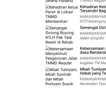
(TMMD) Reguler
Kehadiran Ket
Tersendiri Ba
KARANGANYAR — 
0727/Karangany
Semangat Got
KARANGANYAR – 
dalam program 
Kebersamaan 
desa Bandar
KARANGANYAR —
kegiatan TNI M
Mbah Tumiyem
Hebat yang T
KARANGANYAR – P
Kecamatan Tawa