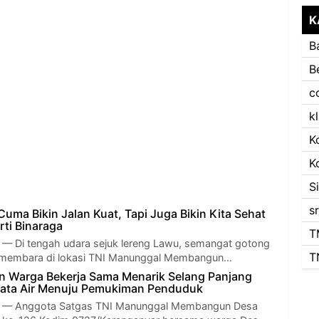
K
B
B
c
k
K
K
S
s
ma Bikin Jalan Kuat, Tapi Juga Bikin Kita Sehat
rti Binaraga
T
Di tengah udara sejuk lereng Lawu, semangat gotong
T
membara di lokasi TNI Manunggal Membangun…
dan Warga Bekerja Sama Menarik Selang Panjang
Mata Air Menuju Pemukiman Penduduk
 Anggota Satgas TNI Manunggal Membangun Desa