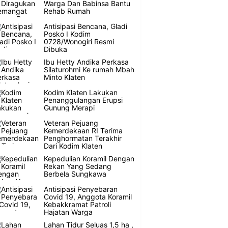
Warga Dan Babinsa Bantu
Rehab Rumah
Antisipasi Bencana, Gladi
Posko I Kodim
0728/Wonogiri Resmi
Dibuka
Ibu Hetty Andika Perkasa
Silaturohmi Ke rumah Mbah
Minto Klaten
Kodim Klaten Lakukan
Penanggulangan Erupsi
Gunung Merapi
Veteran Pejuang
Kemerdekaan RI Terima
Penghormatan Terakhir
Dari Kodim Klaten
Kepedulian Koramil Dengan
Rekan Yang Sedang
Berbela Sungkawa
Antisipasi Penyebaran
Covid 19, Anggota Koramil
Kebakkramat Patroli
Hajatan Warga
Lahan Tidur Seluas 1,5 ha ,