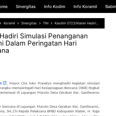
ome
Sinergitas
Skip to main content
Info Kodim
Info Koramil
Babi
Koramil
Sinergitas
TNI
Kasdim 0723/Klaten Hadiri Simulasi Penanganan Bencana Gempa Bumi Dalam Peringatan Hari Kesiapsiagaan Bencana
Hadiri Simulasi Penanganan
 Dalam Peringatan Hari
ana
n
, Mayor Cba Joko Prasetyo menghadiri kegiatan simulasi
ngka memperingati Hari Kesiapsiagaan Bencana (HKB) tingkat
bertempat di Lapangan Maruto Desa Gerakan Kec. Gantiwarno
an bencana di Lapangan Maruto Desa Gerakan Kec. Gantiwarno,
runa, SH.,CN Kepala Pelaksana BPBD Kabupaten Klaten, H. Yoga