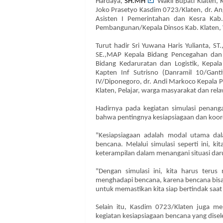
Hardaya,
SH.MH
Wakil Bupati Klaten,
Joko Prasetyo Kasdim 0723/Klaten, dr. An
Asisten I Pemerintahan dan Kesra Kab
Pembangunan/Kepala Dinsos Kab. Klaten, 
Turut hadir Sri Yuwana Haris Yulianta, S
SE.,MAP Kepala Bidang Pencegahan dan 
Bidang Kedaruratan dan Logistik, Kepal
Kapten Inf Sutrisno (Danramil 10/Gan
IV/Diponegoro, dr. Andi Markoco Kepala P
Klaten, Pelajar, warga masyarakat dan rel
Hadirnya pada kegiatan simulasi penan
bahwa pentingnya kesiapsiagaan dan koord
"Kesiapsiagaan adalah modal utama d
bencana. Melalui simulasi seperti ini, k
keterampilan dalam menangani situasi dar
"Dengan simulasi ini, kita harus ter
menghadapi bencana, karena bencana bisa te
untuk memastikan kita siap bertindak saa
Selain itu, Kasdim 0723/Klaten juga me
kegiatan kesiapsiagaan bencana yang dise