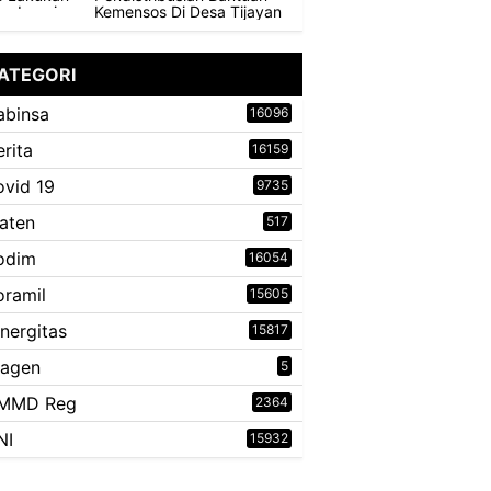
Kemensos Di Desa Tijayan
ATEGORI
abinsa
16096
erita
16159
ovid 19
9735
laten
517
odim
16054
oramil
15605
inergitas
15817
ragen
5
MMD Reg
2364
NI
15932