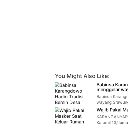
You Might Also Like:
Babinsa Karan
menggelar wa
Babinsa Karangd
wayang Srawung
Wajib Pakai M
KARANGANYAR - 
Koramil 13/Juma