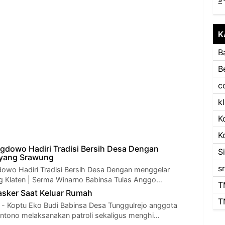
K
B
B
c
k
K
K
gdowo Hadiri Tradisi Bersih Desa Dengan
S
yang Srawung
s
owo Hadiri Tradisi Bersih Desa Dengan menggelar
 Klaten | Serma Winarno Babinsa Tulas Anggo…
T
asker Saat Keluar Rumah
T
Koptu Eko Budi Babinsa Desa Tunggulrejo anggota
ntono melaksanakan patroli sekaligus menghi…