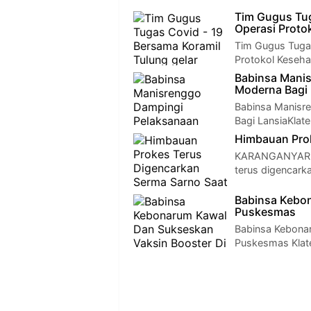
Tim Gugus Tug
Operasi Proto
Tim Gugus Tugas
Protokol Keseh
Babinsa Manis
Moderna Bagi 
Babinsa Manisr
Bagi LansiaKlat
Himbauan Prok
KARANGANYAR -
terus digencark
Babinsa Kebon
Puskesmas
Babinsa Kebona
Puskesmas Klate