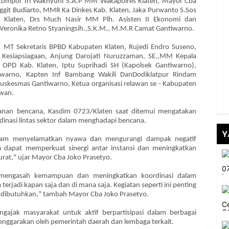
 Kompol Tri Wakhyuni S.A.P MM Wakapolres Klaten, Mayor Cba
ggit Budiarto, MMR Ka Dinkes Kab. Klaten, Jaka Purwanto S.Sos
. Klaten, Drs Much Nasir MM Plh. Asisten II Ekonomi dan
Veronika Retno Styaningsih.,S.K.M., M.M.R Camat Gantiwarno.
T., MT Sekretaris BPBD Kabupaten Klaten, Rujedi Endro Suseno,
Kesiapsiagaan, Anjung Darojati Nuruzzaman, SE.,MM Kepala
a OPD Kab. Klaten, Iptu Suprihadi SH (Kapolsek Gantiwarno),
tiwarno, Kapten Inf Bambang Wakili DanDodiklatpur Rindam
uskesmas Gantiwarno, Ketua organisasi relawan se - Kabupaten
awan.
ganan bencana, Kasdim 0723/Klaten saat ditemui mengatakan
inasi lintas sektor dalam menghadapi bencana.
Y
alam menyelamatkan nyawa dan mengurangi dampak negatif
ita dapat memperkuat sinergi antar instansi dan meningkatkan
urat," ujar Mayor Cba Joko Prasetyo.
us mengasah kemampuan dan meningkatkan koordinasi dalam
rjadi kapan saja dan di mana saja. Kegiatan seperti ini penting
t dibutuhkan," tambah Mayor Cba Joko Prasetyo.
ngajak masyarakat untuk aktif berpartisipasi dalam berbagai
lenggarakan oleh pemerintah daerah dan lembaga terkait.