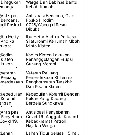
Warga Dan Babinsa Bantu
Rehab Rumah
Antisipasi Bencana, Gladi
Posko I Kodim
0728/Wonogiri Resmi
Dibuka
Ibu Hetty Andika Perkasa
Silaturohmi Ke rumah Mbah
Minto Klaten
Kodim Klaten Lakukan
Penanggulangan Erupsi
Gunung Merapi
Veteran Pejuang
Kemerdekaan RI Terima
Penghormatan Terakhir
Dari Kodim Klaten
Kepedulian Koramil Dengan
Rekan Yang Sedang
Berbela Sungkawa
Antisipasi Penyebaran
Covid 19, Anggota Koramil
Kebakkramat Patroli
Hajatan Warga
Lahan Tidur Seluas 1,5 ha ,