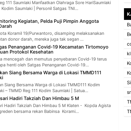
g 111 Saumlaki Manfaatkan Olahraga Sore HariSaumlaki
Kodim Saumlaki | Personil Satgas TNI…
K
itoring Kegiatan, Pelda Puji Pimpin Anggota
B
Darah
ota Koramil 19/Purwantoro, disamping melaksanakan
B
atan donor darah, mereka juga tak segan …
c
tgas Penanganan Covid-19 Kecamatan Tirtomoyo
uan Protokol Kesehatan
k
ya mencegah dan memutus penyebaran Covid-19 terus
K
npa henti oleh Satgas Penanganan Covid-19…
kan Siang Bersama Warga di Lokasi TMMD111
K
ki
S
n Siang Bersama Warga di Lokasi TMMD111 Kodim
aki – TMMD Reg 111 Kodim Saumlaki | Satua…
s
ari Hadiri Takziah Dan Himbau 5 M
T
i Hadiri Takziah Dan Himbau 5 M Klaten - Kopda Agista
T
greden bersama rekan Babinsa Korami…