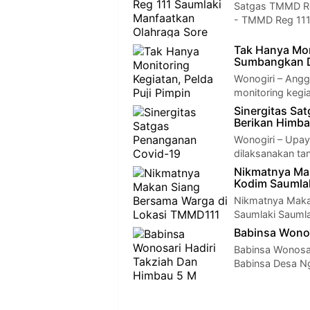
Satgas TMMD Re
- TMMD Reg 111 
Tak Hanya Mon
Sumbangkan 
Wonogiri – Angg
monitoring kegi
Sinergitas Sa
Berikan Himba
Wonogiri – Upa
dilaksanakan ta
Nikmatnya Ma
Kodim Saumla
Nikmatnya Maka
Saumlaki Sauml
Babinsa Wonos
Babinsa Wonosar
Babinsa Desa N