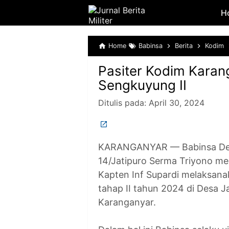
H
Home
Babinsa
Berita
Kodim
Pasiter Kodim Karan
Sengkuyung II
Ditulis pada:
April 30, 2024
KARANGANYAR — Babinsa Desa
14/Jatipuro Serma Triyono m
Kapten Inf Supardi melaksa
tahap II tahun 2024 di Desa 
Karanganyar.