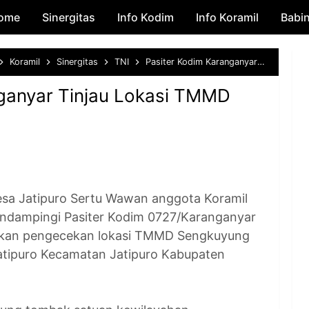
ome
Sinergitas
Skip to main content
Info Kodim
Info Koramil
Babi
Koramil
Sinergitas
TNI
Pasiter Kodim Karanganyar Tinjau Lokasi TMMD Sengkuyung II
ganyar Tinjau Lokasi TMMD
 Jatipuro Sertu Wawan anggota Koramil
endampingi Pasiter Kodim 0727/Karanganyar
nakan pengecekan lokasi TMMD Sengkuyung
Jatipuro Kecamatan Jatipuro Kabupaten