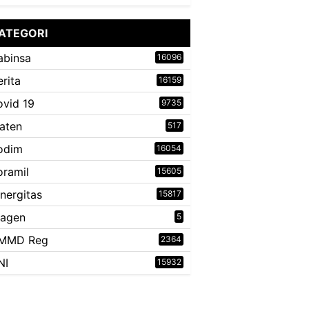
ATEGORI
abinsa
16096
erita
16159
ovid 19
9735
laten
517
odim
16054
oramil
15605
inergitas
15817
ragen
5
MMD Reg
2364
NI
15932