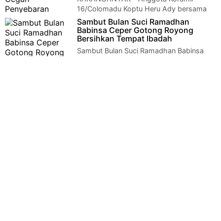
16/Colomadu Koptu Heru Ady bersama
Satpol PP Colomadu melaksanakan patroli pendisiplinan p…
Sambut Bulan Suci Ramadhan
Babinsa Ceper Gotong Royong
Bersihkan Tempat Ibadah
Sambut Bulan Suci Ramadhan Babinsa
Ceper Gotong Royong Bersihkan Tempat
IbadahKlaten- Menjelang bulan suci Ramadhan 144…