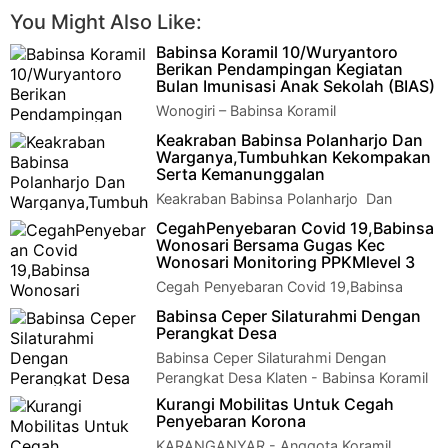
You Might Also Like:
Babinsa Koramil 10/Wuryantoro
Berikan Pendampingan Kegiatan
Bulan Imunisasi Anak Sekolah (BIAS)
Wonogiri – Babinsa Koramil
10/Wuryantoro Serda Dwiyanto bersama
Keakraban Babinsa Polanharjo Dan
dengan Bhabinkamtibmas Polsek Nguntoronadi Brigadir Sury…
Warganya,Tumbuhkan Kekompakan
Serta Kemanunggalan
Keakraban Babinsa Polanharjo Dan
Warganya,Tumbuhkan Kekompakan Serta
CegahPenyebaran Covid 19,Babinsa
Kemanunggalan Klaten - Keakraban kepada warg…
Wonosari Bersama Gugas Kec
Wonosari Monitoring PPKMlevel 3
Cegah Penyebaran Covid 19,Babinsa
Wonosari Bersama Gugas Kec Wonosari
Babinsa Ceper Silaturahmi Dengan
Monitoring PPKM level 3 Klaten - Serka Paji…
Perangkat Desa
Babinsa Ceper Silaturahmi Dengan
Perangkat Desa Klaten - Babinsa Koramil
23/Ceper Kodim 0723/Klaten laksanakan sila…
Kurangi Mobilitas Untuk Cegah
Penyebaran Korona
KARANGANYAR - Anggota Koramil