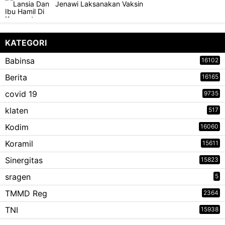
Jenawi Laksanakan Vaksin
KATEGORI
Babinsa
16102
Berita
16165
covid 19
9735
klaten
517
Kodim
16060
Koramil
15611
Sinergitas
15823
sragen
5
TMMD Reg
2364
TNI
15938