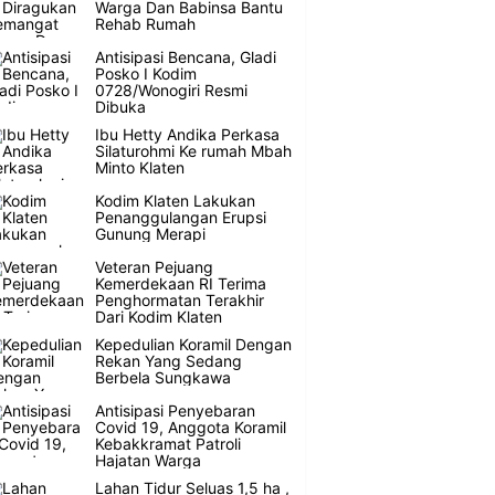
Warga Dan Babinsa Bantu
Rehab Rumah
Antisipasi Bencana, Gladi
Posko I Kodim
0728/Wonogiri Resmi
Dibuka
Ibu Hetty Andika Perkasa
Silaturohmi Ke rumah Mbah
Minto Klaten
Kodim Klaten Lakukan
Penanggulangan Erupsi
Gunung Merapi
Veteran Pejuang
Kemerdekaan RI Terima
Penghormatan Terakhir
Dari Kodim Klaten
Kepedulian Koramil Dengan
Rekan Yang Sedang
Berbela Sungkawa
Antisipasi Penyebaran
Covid 19, Anggota Koramil
Kebakkramat Patroli
Hajatan Warga
Lahan Tidur Seluas 1,5 ha ,