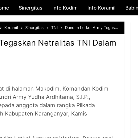
ome
Sinergitas
Skip to main content
Info Kodim
Info Koramil
Babi
Koramil
Sinergitas
TNI
Dandim Letkol Army Tegaskan Netralitas TNI Dalam Pilkada 2024
Tegaskan Netralitas TNI Dalam
 di halaman Makodim, Komandan Kodim
ndri Army Yudha Ardhitama, S.I.P.,
pada anggota dalam rangka Pilkada
ah Kabupaten Karanganyar, Kamis