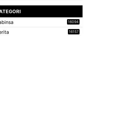
ATEGORI
abinsa
16094
erita
16157
ovid 19
9735
laten
517
odim
16052
oramil
15603
inergitas
15815
ragen
5
MMD Reg
2364
NI
15930