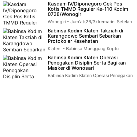
Klaten Dengan Perangkat
Kasdam IV/Diponegoro Cek Pos
Manisrenggo Klaten - Babinsa Koramil 12/Manisrenggo Kodim
Kotis TMMD Reguler Ke-110 Kodim
07…
0728/Wonogiri
Wonogiri - Jum'at(26/3) kemarin, Setelah
melalui perjalanan yang cukup panjang
Babinsa Kodim Klaten Takziah di
dan melelahkan, rombongan Kasdam IV/D…
Karangdowo Sembari Sebarkan
Protokoler Kesehatan
Klaten - Babinsa Munggung Koptu
sutrisno melaksanakan ta'ziah
Babinsa Kodim Klaten Operasi
pemakaman Almarhum Narto Naryo wiyono 63 tahun duku…
Penegakan Disiplin Serta Bagikan
Masker di Wonosari
Babinsa Kodim Klaten Operasi Penegakan
Disiplin Serta Bagikan Masker di
Wonosari Klaten – Sertu Amar Dan 4 Babinsa Koram…