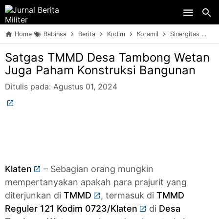
Skip to main content
Home
Babinsa
Berita
Kodim
Koramil
Sinergitas
T
Satgas TMMD Desa Tambong Wetan
Juga Paham Konstruksi Bangunan
Ditulis pada:
Agustus 01, 2024
Klaten
– Sebagian orang mungkin
mempertanyakan apakah para prajurit yang
diterjunkan di
TMMD
, termasuk di
TMMD
Reguler 121 Kodim 0723/Klaten
di
Desa