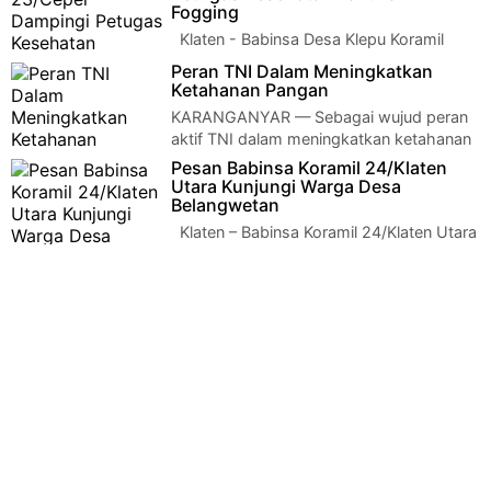
Fogging
Klaten - Babinsa Desa Klepu Koramil
23/Ceper Kodim 0723/Klaten Sertu
Peran TNI Dalam Meningkatkan
Budiyono melaksanakan penyemprotan atau …
Ketahanan Pangan
KARANGANYAR — Sebagai wujud peran
aktif TNI dalam meningkatkan ketahanan
pangan di wilayah, Sertu Eko Prasetyo Babinsa d…
Pesan Babinsa Koramil 24/Klaten
Utara Kunjungi Warga Desa
Belangwetan
Klaten – Babinsa Koramil 24/Klaten Utara
Kodim 0723/Klaten, Serma Parjoko
melaksanakan kegiatan Komunikasi S…