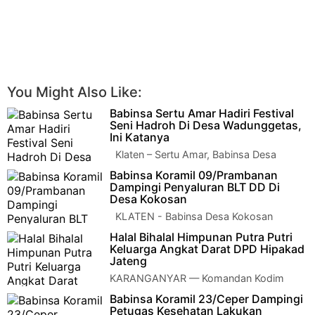
You Might Also Like:
Babinsa Sertu Amar Hadiri Festival
Seni Hadroh Di Desa Wadunggetas,
Ini Katanya
Klaten – Sertu Amar, Babinsa Desa
Wadunggetas dari Koramil 22 Wonosari
Babinsa Koramil 09/Prambanan
Kodim 0723/Klaten menghadiri Festival …
Dampingi Penyaluran BLT DD Di
Desa Kokosan
KLATEN - Babinsa Desa Kokosan
Koramil 09/Prambanan Kodim
Halal Bihalal Himpunan Putra Putri
0723/Klaten Serka Widodo Purnomo melaksanakan pendamp…
Keluarga Angkat Darat DPD Hipakad
Jateng
KARANGANYAR — Komandan Kodim
0727/Karanganyar Letkol Inf Andri Army
Babinsa Koramil 23/Ceper Dampingi
yudha Ardhitama, S.I.P., mewakili Pangdam IV/Diponeg…
Petugas Kesehatan Lakukan