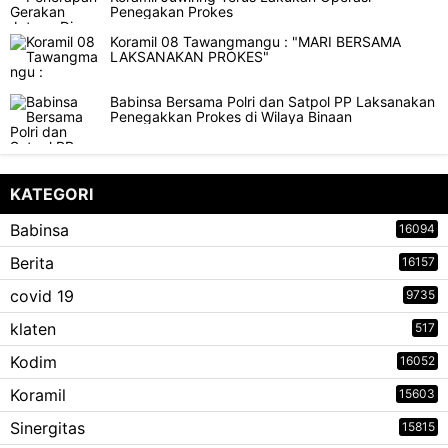
Penegakan Prokes
Koramil 08 Tawangmangu : "MARI BERSAMA
LAKSANAKAN PROKES"
Babinsa Bersama Polri dan Satpol PP Laksanakan
Penegakkan Prokes di Wilaya Binaan
KATEGORI
Babinsa
16094
Berita
16157
covid 19
9735
klaten
517
Kodim
16052
Koramil
15603
Sinergitas
15815