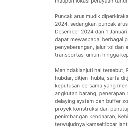
maupun lokasi perayaan tahun
Puncak arus mudik diperkirak
2024, sedangkan puncak arus b
Desember 2024 dan 1 Januari 
dapat mewaspadai berbagai po
penyeberangan, jalur tol dan
transportasi umum hingga kep
Menindaklanjuti hal tersebut, 
hubdar, ditjen hubla, serta di
keputusan bersama yang meng
angkutan barang, penerapan re
delaying system dan buffer z
proyek konstruksi dan penutu
penimbangan kendaaran, Kebi
terwujudnya kamseltibcar lant