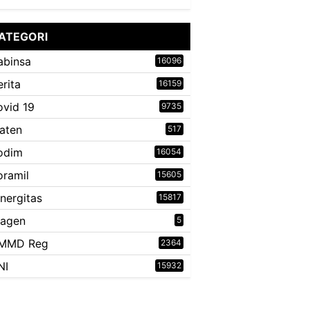
ATEGORI
abinsa
16096
erita
16159
ovid 19
9735
laten
517
odim
16054
oramil
15605
inergitas
15817
ragen
5
MMD Reg
2364
NI
15932