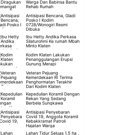
Warga Dan Babinsa Bantu
Rehab Rumah
Antisipasi Bencana, Gladi
Posko I Kodim
0728/Wonogiri Resmi
Dibuka
Ibu Hetty Andika Perkasa
Silaturohmi Ke rumah Mbah
Minto Klaten
Kodim Klaten Lakukan
Penanggulangan Erupsi
Gunung Merapi
Veteran Pejuang
Kemerdekaan RI Terima
Penghormatan Terakhir
Dari Kodim Klaten
Kepedulian Koramil Dengan
Rekan Yang Sedang
Berbela Sungkawa
Antisipasi Penyebaran
Covid 19, Anggota Koramil
Kebakkramat Patroli
Hajatan Warga
Lahan Tidur Seluas 1,5 ha ,