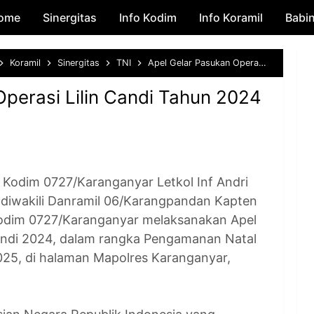
ome
Sinergitas
Skip to main content
Info Kodim
Info Koramil
Babi
Koramil
Sinergitas
TNI
Apel Gelar Pasukan Operasi Lilin Candi Tahun 2024
Operasi Lilin Candi Tahun 2024
im 0727/Karanganyar Letkol Inf Andri
, diwakili Danramil 06/Karangpandan Kapten
odim 0727/Karanganyar melaksanakan Apel
Candi 2024, dalam rangka Pengamanan Natal
25, di halaman Mapolres Karanganyar,