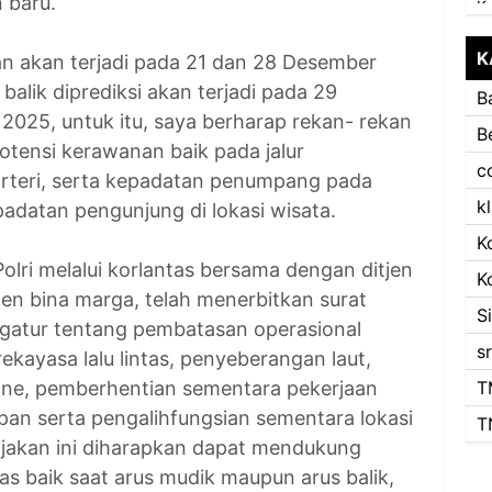
 baru.
K
an akan terjadi pada 21 dan 28 Desember
alik diprediksi akan terjadi pada 29
B
2025, untuk itu, saya berharap rekan- rekan
B
tensi kerawanan baik pada jalur
c
 arteri, serta kepadatan penumpang pada
k
adatan pengunjung di lokasi wisata.
K
Polri melalui korlantas bersama dengan ditjen
K
tjen bina marga, telah menerbitkan surat
S
atur tentang pembatasan operasional
s
kayasa lalu lintas, penyeberangan laut,
one, pemberhentian sementara pekerjaan
T
pan serta pengalihfungsian sementara lokasi
T
jakan ini diharapkan dapat mendukung
as baik saat arus mudik maupun arus balik,