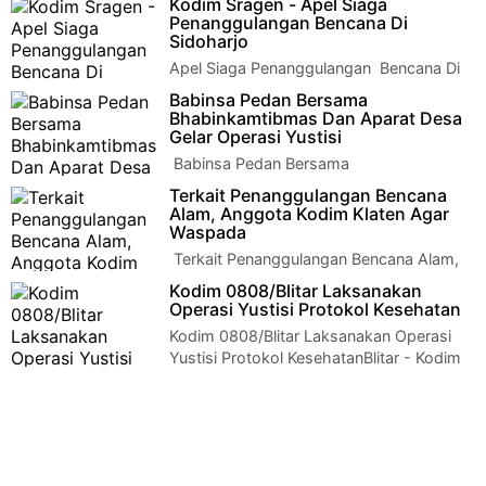
Kodim Sragen - Apel Siaga
Senam Klaten - Persatuan Istri Tentara (Persit) Kartika C…
Penanggulangan Bencana Di
Sidoharjo
Apel Siaga Penanggulangan Bencana Di
SidoharjoJumat,6 November 2020 pukul
Babinsa Pedan Bersama
08.00 s/d 08.20 bertempat di Halaman Kantor …
Bhabinkamtibmas Dan Aparat Desa
Gelar Operasi Yustisi
Babinsa Pedan Bersama
Bhabinkamtibmas Dan Aparat Desa Gelar
Terkait Penanggulangan Bencana
Operasi Yustisi KLaten - Upaya dalam memutus penyebaran
Alam, Anggota Kodim Klaten Agar
vir…
Waspada
Terkait Penanggulangan Bencana Alam,
Anggota Kodim Klaten Agar
Kodim 0808/Blitar Laksanakan
Waspada Klaten – Komandan Kodim 0723 Klaten Letkol Inf J…
Operasi Yustisi Protokol Kesehatan
Kodim 0808/Blitar Laksanakan Operasi
Yustisi Protokol KesehatanBlitar - Kodim
0808/Blitar bersama tim gabungan melaksana…