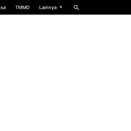
nsa
TMMD
Lainnya