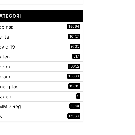
ATEGORI
abinsa
16094
erita
16157
ovid 19
9735
laten
517
odim
16052
oramil
15603
inergitas
15815
ragen
5
MMD Reg
2364
NI
15930