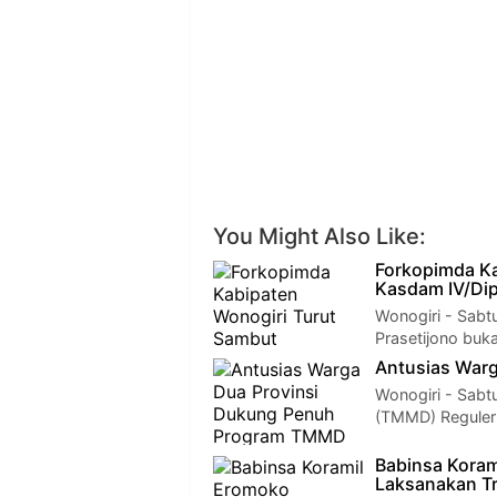
You Might Also Like:
Forkopimda K
Kasdam IV/Di
Wonogiri - Sabt
Prasetijono buk
Antusias War
Wonogiri - Sab
(TMMD) Reguler 
Babinsa Kora
Laksanakan T