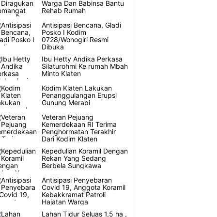
Warga Dan Babinsa Bantu
Rehab Rumah
Antisipasi Bencana, Gladi
Posko I Kodim
0728/Wonogiri Resmi
Dibuka
Ibu Hetty Andika Perkasa
Silaturohmi Ke rumah Mbah
Minto Klaten
Kodim Klaten Lakukan
Penanggulangan Erupsi
Gunung Merapi
Veteran Pejuang
Kemerdekaan RI Terima
Penghormatan Terakhir
Dari Kodim Klaten
Kepedulian Koramil Dengan
Rekan Yang Sedang
Berbela Sungkawa
Antisipasi Penyebaran
Covid 19, Anggota Koramil
Kebakkramat Patroli
Hajatan Warga
Lahan Tidur Seluas 1,5 ha ,