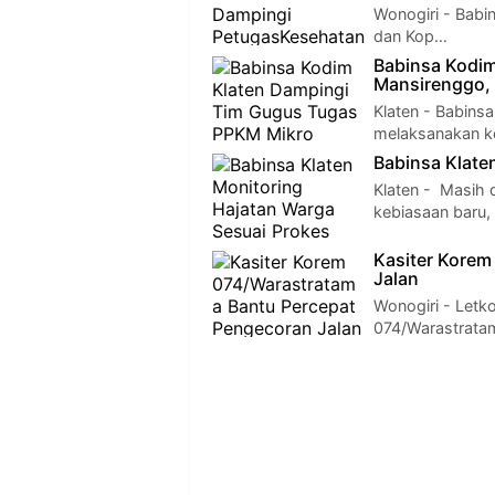
Wonogiri - Bab
dan Kop…
Babinsa Kodim Klaten Dampingi Tim Gu
Mansirenggo, 
Klaten - Babins
melaksanakan k
Babinsa Klate
Klaten - Masih
kebiasaan baru,
Kasiter Korem
Jalan
Wonogiri - Letko
074/Warastrata