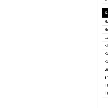
K
B
B
c
k
K
K
S
s
T
T