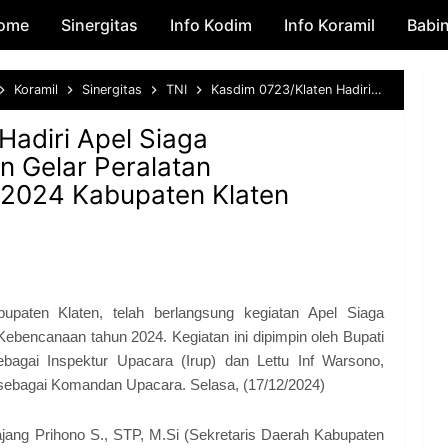
ome
Sinergitas
Skip to main content
Info Kodim
Info Koramil
Babi
Koramil
Sinergitas
TNI
Kasdim 0723/Klaten Hadiri Apel Siaga Hidrometeorologi Dan Gelar Peralatan Kebencanaan Tahun 2024 Kabupaten Klaten
Hadiri Apel Siaga
n Gelar Peralatan
2024 Kabupaten Klaten
bupaten Klaten, telah berlangsung kegiatan Apel Siaga
Kebencanaan tahun 2024. Kegiatan ini dipimpin oleh Bupati
ebagai Inspektur Upacara (Irup) dan Lettu Inf Warsono,
sebagai Komandan Upacara. Selasa, (17/12/2024)
Jajang Prihono S., STP, M.Si (Sekretaris Daerah Kabupaten