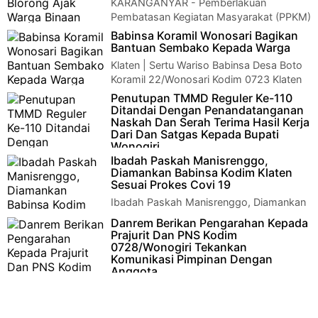
KARANGANYAR - Pemberlakuan
Pembatasan Kegiatan Masyarakat (PPKM)
Sertu Vrito Babinsa Blorong anggota Koramil 13/Jumanton…
Babinsa Koramil Wonosari Bagikan
Bantuan Sembako Kepada Warga
Klaten | Sertu Wariso Babinsa Desa Boto
Koramil 22/Wonosari Kodim 0723 Klaten
Bersama Bripka Yudi Kristanto Babinkamtibm…
Penutupan TMMD Reguler Ke-110
Ditandai Dengan Penandatanganan
Naskah Dan Serah Terima Hasil Kerja
Dari Dan Satgas Kepada Bupati
Wonogiri
Ibadah Paskah Manisrenggo,
Wonogiri – Rabu(31/3), Kegiatan TNI Manunggal Membangun
Diamankan Babinsa Kodim Klaten
Desa(TMMD) Reguler ke-110 Kodim 0728/Wonogiri yang
Sesuai Prokes Covi 19
dilaksanakan …
Ibadah Paskah Manisrenggo, Diamankan
Babinsa Kodim Klaten Sesuai Prokes Covi
Danrem Berikan Pengarahan Kepada
19 Klaten –Koramil 12/Manisrenggo Pelda Ton…
Prajurit Dan PNS Kodim
0728/Wonogiri Tekankan
Komunikasi Pimpinan Dengan
Anggota
Wonogiri – Komandan Korem 074/Warastratama Kolonel Inf
Deddy Suryadi melaksanakan kunjungan kerja di Kodim
0728/Wonogiri…