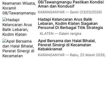
serta balik Lebaran Idul Fitri 2026, Bint…
08/Tawangmangu Pastikan Kondisi
Aman dan Kondusif
KARANGANYAR — Senin (23/03/2026)
Peltu Mudakir bersama satu anggota
Hadapi Kelancaran Arus Balik
Koramil 08/Tawangmangu melaksanakan patroli keamanan…
Lebaran, Kodim Klaten Siagakan
Personel Di Berbagai Titik Strategis
KLATEN — Dalam rangka
mengantisipasi lonjakan arus balik pasca
Apel Bersama dan Halal Bihalal,
Hari Raya Idul Fitri 1447 H/2026 M, jajaran Ba…
Pererat Sinergi di Kecamatan
Kebakkramat
KARANGANYAR — Rabu, 25 Maret 2026,
Danramil 03/Kebakkramat Kapten Inf
Siswanto bersama istri menghadiri kegiatan apel be…