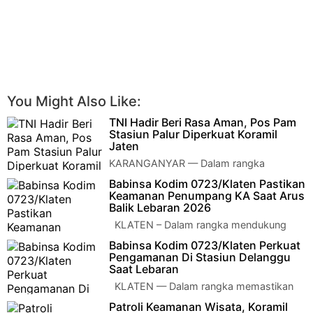
You Might Also Like:
TNI Hadir Beri Rasa Aman, Pos Pam
Stasiun Palur Diperkuat Koramil
Jaten
KARANGANYAR — Dalam rangka
menjaga keamanan dan ketertiban
Babinsa Kodim 0723/Klaten Pastikan
masyarakat selama arus mudik Lebaran, Pelda Basrowi
Keamanan Penumpang KA Saat Arus
anggota K…
Balik Lebaran 2026
KLATEN – Dalam rangka mendukung
kelancaran dan keamanan arus balik
Babinsa Kodim 0723/Klaten Perkuat
Lebaran Tahun 2026, Bintara Pembina Desa (…
Pengamanan Di Stasiun Delanggu
Saat Lebaran
KLATEN — Dalam rangka memastikan
kelancaran dan keamanan arus mudik
Patroli Keamanan Wisata, Koramil