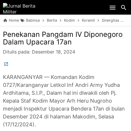
Skip to main content
Home
Babinsa
Berita
Kodim
Koramil
Sinergitas
TN
Penekanan Pangdam IV Diponegoro
Dalam Upacara 17an
Ditulis pada:
Desember 18, 2024
KARANGANYAR — Komandan Kodim
0727/Karanganyar Letkol Inf Andri Army Yudha
Ardhitama, S.I.P., Dalam hal ini diwakili oleh Pj.
Kepala Staf Kodim Mayor Arh Heru Nugroho
menjadi Inspektur Upacara Bendera 17an di bulan
Desember 2024 di halaman Makodim, Selasa
(17/12/2024).