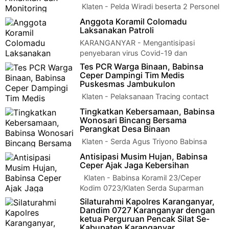
Klaten - Pelda Wiradi beserta 2 Personel
Babinsa Koramil 22 Wonosari Kodim 0723
Anggota Koramil Colomadu
Klaten melaksanakan Pengamanan Turnamen…
Laksanakan Patroli
KARANGANYAR - Mengantisipasi
penyebaran virus Covid-19 dan
mendukung program pemerintah tentang PPKM anggota
Tes PCR Warga Binaan, Babinsa
Koramil 16/…
Ceper Dampingi Tim Medis
Puskesmas Jambukulon
Klaten - Pelaksanaan Tracing contact
menjadi hal wajib bagi Satgas
Tingkatkan Kebersamaan, Babinsa
Penanggulangan Covid-19 dalam rangka memutus ma…
Wonosari Bincang Bersama
Perangkat Desa Binaan
Klaten - Serda Agus Triyono Babinsa
Desa Bentangan Koramil 22 Wonosari
Antisipasi Musim Hujan, Babinsa
Kodim 0723 Klaten melaksanakan Komsos (Komunikas…
Ceper Ajak Jaga Kebersihan
Klaten - Babinsa Koramil 23/Ceper
Kodim 0723/Klaten Serda Suparman
melaksanakan komunikasi sosial (Komsos) den…
Silaturahmi Kapolres Karanganyar,
Dandim 0727 Karanganyar dengan
ketua Perguruan Pencak Silat Se-
Kabupaten Karanganyar