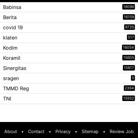
Babinsa
16096
Berita
16159
covid 19
9735
klaten
517
Kodim
16054
Koramil
15605
Sinergitas
15817
sragen
5
TMMD Reg
2364
TNI
15932
About
•
Contact
•
Privacy
•
Sitemap
•
Review Job