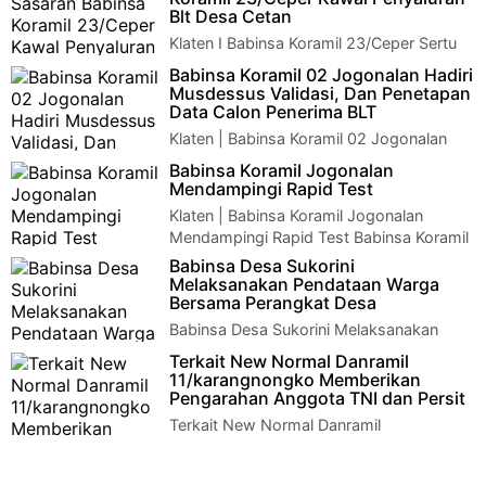
Blt Desa Cetan
Klaten I Babinsa Koramil 23/Ceper Sertu
Maryanto bersama Bhabinkamtibmas
Babinsa Koramil 02 Jogonalan Hadiri
melaksanakan pengawalan dan pendampingan penyal…
Musdessus Validasi, Dan Penetapan
Data Calon Penerima BLT
Klaten | Babinsa Koramil 02 Jogonalan
Hadiri Musdessus Validasi, Dan
Babinsa Koramil Jogonalan
Penetapan Data Calon Penerima BLTBabinsa Koramil 02…
Mendampingi Rapid Test
Klaten | Babinsa Koramil Jogonalan
Mendampingi Rapid Test Babinsa Koramil
Jogonalan Mendampingi Rapid TestSertu Paryanto…
Babinsa Desa Sukorini
Melaksanakan Pendataan Warga
Bersama Perangkat Desa
Babinsa Desa Sukorini Melaksanakan
Pendataan Warga Bersama Perangkat
Terkait New Normal Danramil
Desa Kodim Klaten - Ditengah wabah Covid-19, Babins…
11/karangnongko Memberikan
Pengarahan Anggota TNI dan Persit
Terkait New Normal Danramil
11/karangnongko Memberikan
Pengarahan Anggota TNI dan Persit Kodim Klaten – Dalam