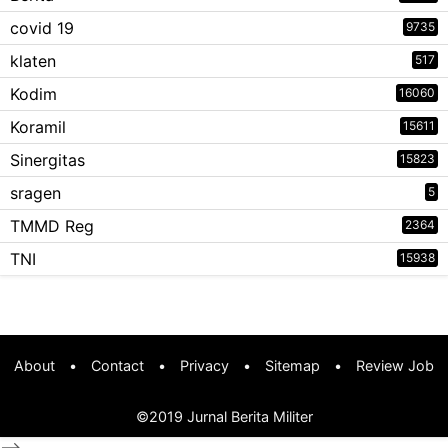
covid 19
9735
klaten
517
Kodim
16060
Koramil
15611
Sinergitas
15823
sragen
5
TMMD Reg
2364
TNI
15938
About
•
Contact
•
Privacy
•
Sitemap
•
Review Job
©2019
Jurnal Berita Militer
-->