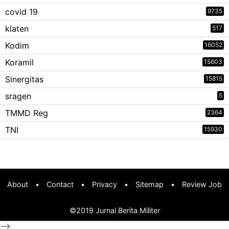
covid 19
9735
klaten
517
Kodim
16052
Koramil
15603
Sinergitas
15815
sragen
5
TMMD Reg
2364
TNI
15930
About
•
Contact
•
Privacy
•
Sitemap
•
Review Job
©2019
Jurnal Berita Militer
-->