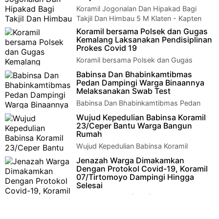
Koramil Jogonalan Dan Hipakad Bagi
Takjil Dan Himbau 5 M Klaten - Kapten
Cba Budiyono beserta anggota Koramil 02 Jogonal…
Koramil bersama Polsek dan Gugas
Kemalang Laksanakan Pendisiplinan
Prokes Covid 19
Koramil bersama Polsek dan Gugas
Kemalang Laksanakan Pendisiplinan
Babinsa Dan Bhabinkamtibmas
Prokes Covid 19 Klaten - Koramil 13/Kemalang Kodim …
Pedan Dampingi Warga Binaannya
Melaksanakan Swab Test
Babinsa Dan Bhabinkamtibmas Pedan
Dampingi Warga Binaannya Melaksanakan
Wujud Kepedulian Babinsa Koramil
Swab Test Klaten - Babinsa Koramil 04/Pedan Kodi…
23/Ceper Bantu Warga Bangun
Rumah
Wujud Kepedulian Babinsa Koramil
23/Ceper Bantu Warga Bangun
Jenazah Warga Dimakamkan
Rumah Klaten - Wujud kebersamaan dan meningkatkan kerja
Dengan Protokol Covid-19, Koramil
sa…
07/Tirtomoyo Dampingi Hingga
Selesai
Wonogiri - Rabu (28/4), Malam sekitar
pukul 20.30 WIB sampai selesai, telah dilaksanakan
pemakaman jenazah dengan standa…