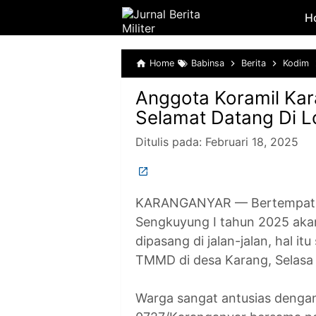
H
Home
Babinsa
Berita
Kodim
Anggota Koramil K
Selamat Datang Di 
Ditulis pada:
Februari 18, 2025
KARANGANYAR — Bertempat 
Sengkuyung I tahun 2025 aka
dipasang di jalan-jalan, hal 
TMMD di desa Karang, Selasa 
Warga sangat antusias denga