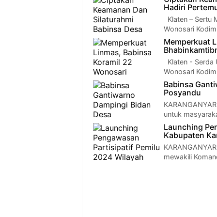
Hadiri Perte
Klaten – Sertu 
Wonosari Kodim
Memperkuat L
Bhabinkamtibm
Klaten - Serda 
Wonosari Kodim 
Babinsa Gant
Posyandu
KARANGANYAR —
untuk masyaraka
Launching Pen
Kabupaten Ka
KARANGANYAR — 
mewakili Komand