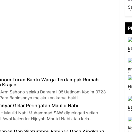
P
atinom Turun Bantu Warga Terdampak Rumah
 Krajan
 Arm Sahono selaku Danramil 05/Jatinom Kodim 0723
Para Babinsanya melakukan karya bakti…
nyar Gelar Peringatan Maulid Nabi
Maulid Nabi Muhammad SAW diperingati setiap
l Awal kalender Hijriyah Maulid Nabi atau kela…
anan Dan Silaturahmi Babinsa Desa Kingkang