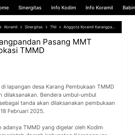
ome
Sinergitas
Skip to main content
Info Kodim
Info Koramil
Babi
Koramil
Sinergitas
TNI
Anggota Koramil Karangpandan Pasang MMT Selamat Datang Di Lokasi TMMD
arangpandan Pasang MMT
Lokasi TMMD
di lapangan desa Karang Pembukaan TMMD
n dilaksanakan. Bendera umbul-umbul
itu sebagai tanda akan dilaksanakan pembukaan
18 Februari 2025.
n adanya TMMD yang digelar oleh Kodim