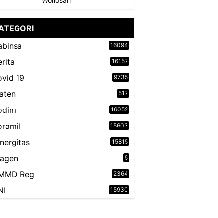
Wonosari
ATEGORI
abinsa
16094
erita
16157
ovid 19
9735
laten
517
odim
16052
oramil
15603
inergitas
15815
ragen
5
MMD Reg
2364
NI
15930