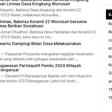
muan Linmas Desa Kingkang Wonosari
Mulyanto, Babinsa Desa Kingkang dari Koramil 22
K
 0723 Klaten, melakukan Komunika…
inmas, Babinsa Koramil 22 Wonosari bersama
B
as Berikan Sosialisasi
B
Usman Chudhori, Babinsa Desa Pandanan dari Koramil 22
0723 Klaten, baru-baru ini me…
c
iwarno Dampingi Bidan Desa Melaksanakan
k
 Pelayanan Posyandu merupakan kegiatan kesehatan
K
t yang dibantu oleh petugas kesehatan dari …
K
gawasan Partisipatif Pemilu 2024 Wilayah
ranganyar
S
Danramil 01/Karanganyar Kapten Arh Heru Nugroho
an Kodim 0727/Karanganyar Letkol Inf Andri …
s
T
T