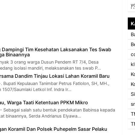
K
B
B
 Dampingi Tim Kesehatan Laksanakan Tes Swab
c
ga Binaannya
anyak 3 orang warga Dusun Pendem RT 7/4, Desa
k
dang isolasi mandiri, melaksanakan tes swab P…
K
rsama Dandim Tinjau Lokasi Lahan Koramil Baru
. Bupati Kepulauan Tanimbar Petrus Fatlolon, SH, MH.,
K
1507/Saumlaki Letkol Inf. Indra Ir…
S
u, Warga Taati Ketentuan PPKM Mikro
s
- Sebagai salah satu bentuk pendekatan Babinsa kepada
T
at binaannya, Serda Andrianus Elyawa…
T
gan Koramil Dan Polsek Puhepelm Sasar Pelaku