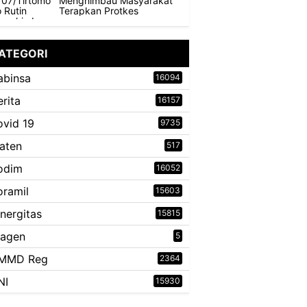
Menghimbau Masyarakat
Terapkan Protkes
ATEGORI
abinsa
16094
erita
16157
ovid 19
9735
laten
517
odim
16052
oramil
15603
inergitas
15815
ragen
5
MMD Reg
2364
NI
15930