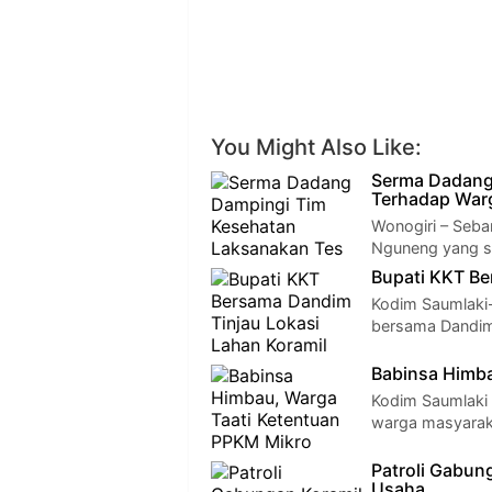
You Might Also Like:
Serma Dadang
Terhadap War
Wonogiri – Seb
Nguneng yang se
Bupati KKT Be
Kodim Saumlaki-
bersama Dandim 
Babinsa Himba
Kodim Saumlaki 
warga masyarak
Patroli Gabun
Usaha