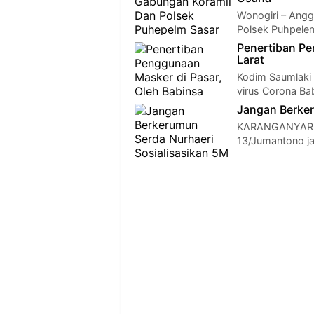
Wonogiri – Ang
Polsek Puhpelem
Penertiban Pe
Larat
Kodim Saumlaki
virus Corona Ba
Jangan Berker
KARANGANYAR - 
13/Jumantono j