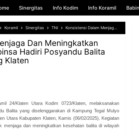
ome
Sinergitas
Skip to main content
Info Kodim
Info Koramil
Babi
Koramil
Sinergitas
TNI
Konsistensi Dalam Menjaga Dan Meningkatkan Taraf Kesehatan, Babinsa Hadiri Posyandu Balita Kelurahan Gergunung Klaten
Menjaga Dan Meningkatkan
insa Hadiri Posyandu Balita
 Klaten
amil 24/Klaten Utara Kodim 0723/Klaten, melaksanakan
u Balita yang diselenggarakan di Kampung Tegal Mulyo
n Utara Kabupaten Klaten, Kamis (06/02/2025). Kegiatan
k menjaga dan meningkatkan kesehatan balita di wilayah