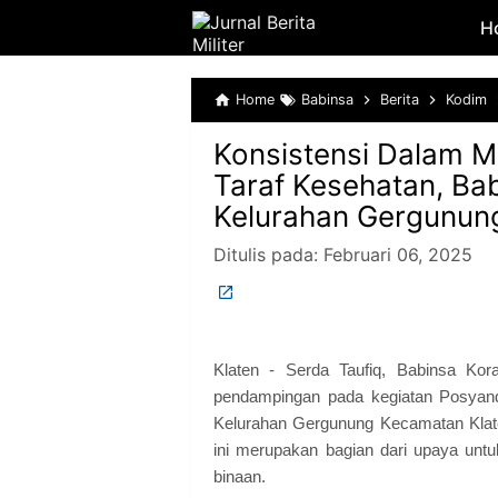
H
Home
Babinsa
Berita
Kodim
Konsistensi Dalam 
Taraf Kesehatan, Bab
Kelurahan Gergunung
Ditulis pada:
Februari 06, 2025
Klaten - Serda Taufiq, Babinsa Kor
pendampingan pada kegiatan Posyand
Kelurahan Gergunung Kecamatan Klate
ini merupakan bagian dari upaya untu
binaan.