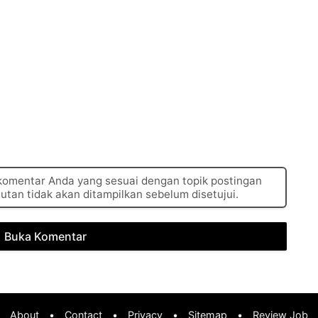
 komentar Anda yang sesuai dengan topik postingan
autan tidak akan ditampilkan sebelum disetujui.
Buka Komentar
About
•
Contact
•
Privacy
•
Sitemap
•
Review Job