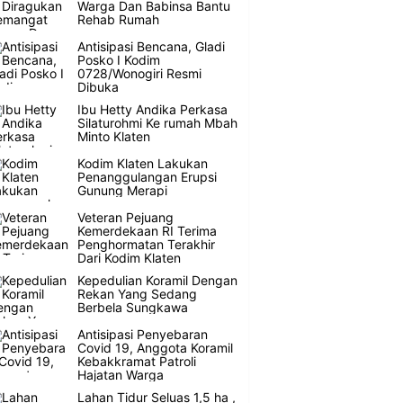
Warga Dan Babinsa Bantu
Rehab Rumah
Antisipasi Bencana, Gladi
Posko I Kodim
0728/Wonogiri Resmi
Dibuka
Ibu Hetty Andika Perkasa
Silaturohmi Ke rumah Mbah
Minto Klaten
Kodim Klaten Lakukan
Penanggulangan Erupsi
Gunung Merapi
Veteran Pejuang
Kemerdekaan RI Terima
Penghormatan Terakhir
Dari Kodim Klaten
Kepedulian Koramil Dengan
Rekan Yang Sedang
Berbela Sungkawa
Antisipasi Penyebaran
Covid 19, Anggota Koramil
Kebakkramat Patroli
Hajatan Warga
Lahan Tidur Seluas 1,5 ha ,