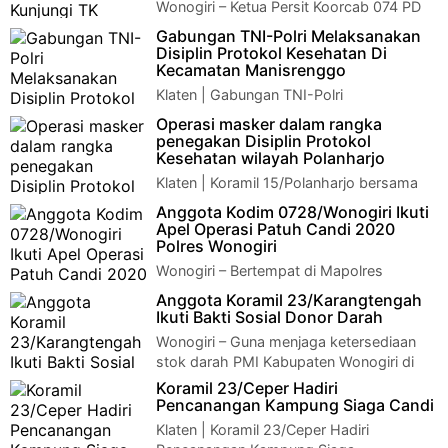
Wonogiri – Ketua Persit Koorcab 074 PD
IV/Diponegoro Ny. Tanya Rano Tilaar saat
Gabungan TNI-Polri Melaksanakan
mendampingi Komandan Korem 074/Warastrat…
Disiplin Protokol Kesehatan Di
Kecamatan Manisrenggo
Klaten | Gabungan TNI-Polri
Melaksanakan Disiplin Protokol Kesehatan
Operasi masker dalam rangka
Di Kecamatan ManisrenggoGabungan TNI-Polri Melaksan…
penegakan Disiplin Protokol
Kesehatan wilayah Polanharjo
Klaten | Koramil 15/Polanharjo bersama
Tim Gugus Covid 19 Polanharjo
Anggota Kodim 0728/Wonogiri Ikuti
Laksanakan Operasi Masker dalam rangka Penegakan di…
Apel Operasi Patuh Candi 2020
Polres Wonogiri
Wonogiri – Bertempat di Mapolres
Wonogiri, anggota Kodim 0728/Wonogiri
Anggota Koramil 23/Karangtengah
mengikuti Apel Operasi Patuh Candi 2020 dengan te…
Ikuti Bakti Sosial Donor Darah
Wonogiri – Guna menjaga ketersediaan
stok darah PMI Kabupaten Wonogiri di
tengah mewabahnya Covid-19, anggota Koramil 23…
Koramil 23/Ceper Hadiri
Pencanangan Kampung Siaga Candi
Klaten | Koramil 23/Ceper Hadiri