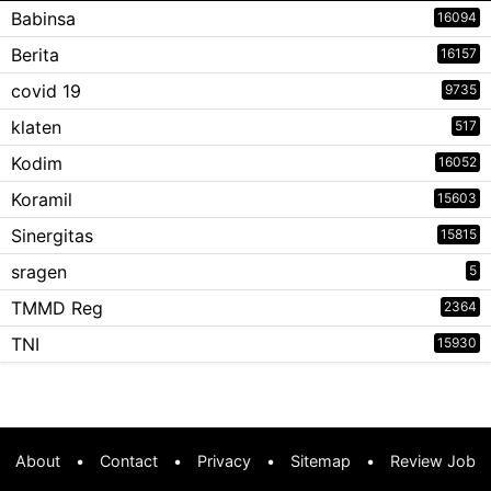
Babinsa
16094
Berita
16157
covid 19
9735
klaten
517
Kodim
16052
Koramil
15603
Sinergitas
15815
sragen
5
TMMD Reg
2364
TNI
15930
About
•
Contact
•
Privacy
•
Sitemap
•
Review Job